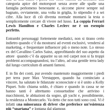
categoria apice del motorsport senza avere alle spalle una
famiglia perlomeno benestante e, siccome piove sempre sul
bagnato, ovviamente, una volta in griglia, lo stipendio è a sei
cifre. Alla luce di ciò diventa normale montarsi la testa o
semplicemente cercare di vivere nel lusso.
La coppia Ferrari
Lewis Hamilton e Charles Leclerc ne è un esempio
perfetto.
Entrambi personaggi fortemente mediatici, non si tirano certo
indietro quando c’è da mostrarsi ad eventi esclusivi, vendersi al
marketing, e frequentare influencer più o meno note. Lo stesso
ex del Cavallino Carlos Sainz, approfittando del suo aspetto da
attore quando c’è da apparire su un red carpet non si fa troppi
problemi accompagnandosi, tra l’altro, ad una gentile terra lady
dal lungo curriculum di amanti famosi.
E in fin dei conti, pur avendo mantenuto maggiormente i piedi
per terra pure Max Verstappen, quando ha cominciato a
vincere, ha salutato le fidanzate sconosciute e si è unito a Kelly
Piquet. Solo chiama soldo, è chiaro e quando in cassa se ne
hanno tanti è altrettanto consuetudine che arrivino i
macchinoni, le abitazioni da sogno, gli yacht e, possibilmente,
la residenza a Montecarlo. Va detto che non tutti sono così. Vi è
infatti u
na minoranza di driver che preferisce un’esistenza
più “spartana”
e lontana dal glamour.