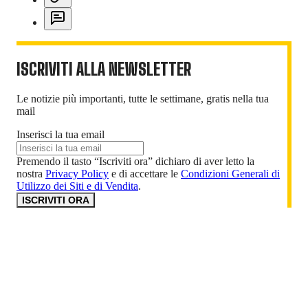
ISCRIVITI ALLA NEWSLETTER
Le notizie più importanti, tutte le settimane, gratis nella tua
mail
Inserisci la tua email
Premendo il tasto “Iscriviti ora” dichiaro di aver letto la
nostra
Privacy Policy
e di accettare le
Condizioni Generali di
Utilizzo dei Siti e di Vendita
.
ISCRIVITI ORA