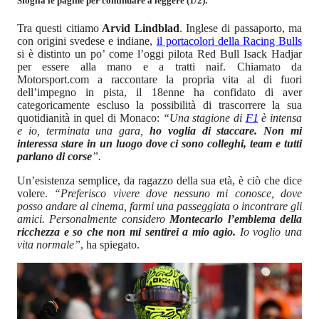
Sfoglia le pagine per continuare a leggere (1/2).
Tra questi citiamo
Arvid Lindblad
. Inglese di passaporto, ma
con origini svedese e indiane,
il portacolori della Racing Bulls
si è distinto un po’ come l’oggi pilota Red Bull Isack Hadjar
per essere alla mano e a tratti naif. Chiamato da
Motorsport.com a raccontare la propria vita al di fuori
dell’impegno in pista, il 18enne ha confidato di aver
categoricamente escluso la possibilità di trascorrere la sua
quotidianità in quel di Monaco:
“Una stagione di
F1
è intensa
e io, terminata una gara,
ho voglia di staccare. Non mi
interessa stare in un luogo dove ci sono colleghi, team e tutti
parlano di corse
”.
Un’esistenza semplice, da ragazzo della sua età, è ciò che dice
volere.
“Preferisco vivere dove nessuno mi conosce, dove
posso andare al cinema, farmi una passeggiata o incontrare gli
amici. Personalmente considero
Montecarlo l’emblema della
ricchezza e so che non mi sentirei a mio agio.
Io voglio una
vita normale”
, ha spiegato.