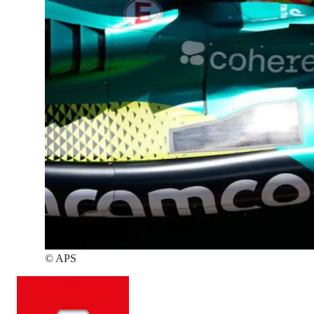
©
APS