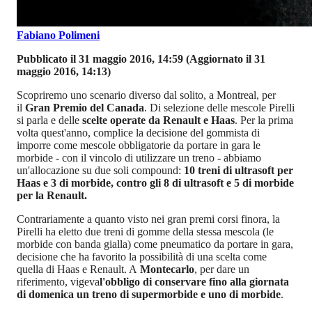
Fabiano Polimeni
Pubblicato il 31 maggio 2016, 14:59
(Aggiornato il 31
maggio 2016, 14:13)
Scopriremo uno scenario diverso dal solito, a Montreal, per
il
Gran Premio del Canada
. Di selezione delle mescole Pirelli
si parla e delle
scelte operate da Renault e Haas
. Per la prima
volta quest'anno, complice la decisione del gommista di
imporre come mescole obbligatorie da portare in gara le
morbide - con il vincolo di utilizzare un treno - abbiamo
un'allocazione su due soli compound:
10 treni di ultrasoft per
Haas e 3 di morbide, contro gli 8 di ultrasoft e 5 di morbide
per la Renault.
Contrariamente a quanto visto nei gran premi corsi finora, la
Pirelli ha eletto due treni di gomme della stessa mescola (le
morbide con banda gialla) come pneumatico da portare in gara,
decisione che ha favorito la possibilità di una scelta come
quella di Haas e Renault. A
Montecarlo
, per dare un
riferimento, vigeva
l'obbligo di conservare fino alla giornata
di domenica un treno di supermorbide e uno di morbide
.