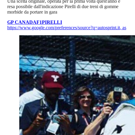
Una scelta originale, operata per la prima volta quest'anno e
resa possibile dall'indicazione Pirelli di due treni di gomme
morbide da portare in gara
GP CANADA
F1
PIRELLI
https://www.google.com/preferences/source?q=autosprint.it
,
as