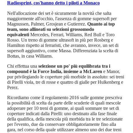
Radiosprint, cos'hanno detto i piloti a Monaco
Nell'allocazione dei set è sicuramente la novità che salta
maggiormente all'occhio, l'assenza di gomme supersoft per
Magnussen, Palmer, Grosjean e Gutierrez.
Quanto ai top
team, sono allineati su selezioni grossomodo
equivalenti
Mercedes, Ferrari, Williams, Red Bull e Toro
Rosso. Un treno di gomme ultrasoft in più per Rosberg e
Hamilton rispetto ai ferraristi, che avranno, invece, un set di
supersoft aggiuntivo, come Massa. Differenziata la scelta di
Bottas, in casa Williams.
Chi effettua una
selezione un po' più equilibrata tra i
compound è la Force India, insieme a McLaren
e Manor,
pur privilegiando le coperture più morbide in assoluto: sei treni
di Pirelli viola, tre di rosse e quattro di gialle per Hulkenberg e
Perez.
Ricordiamo come il regolamento 2016 sulle gomme prescriva
la possibilità di scelta da parte delle scuderie di quali mescole
adoperare per 10 treni di gomme, ai quali sommare tre set di
coperture indicati dalla Pirelli: uno destinato alla fase finale
della qualifica, della mescola più morbida tra le tre selezionate
per l'evento, due da conservare obbligatoriamente fino alla
gara, nel corso della quale utilizzare almeno uno dei due treni