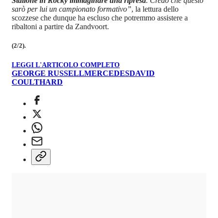
Stallone in Rocky immaginare una ripresa
. Credo che questo
sarò per lui un campionato formativo”
, la lettura dello
scozzese che dunque ha escluso che potremmo assistere a
ribaltoni a partire da Zandvoort.
(2/2).
LEGGI L'ARTICOLO COMPLETO
GEORGE RUSSELL
MERCEDES
DAVID
COULTHARD