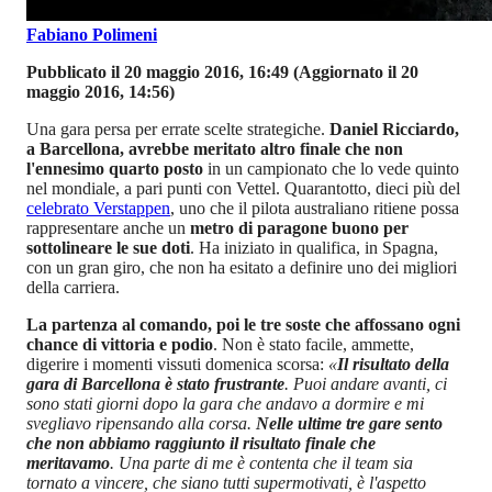
Fabiano Polimeni
Pubblicato il 20 maggio 2016, 16:49
(Aggiornato il 20
maggio 2016, 14:56)
Una gara persa per errate scelte strategiche.
Daniel Ricciardo,
a Barcellona, avrebbe meritato altro finale che non
l'ennesimo quarto posto
in un campionato che lo vede quinto
nel mondiale, a pari punti con Vettel. Quarantotto, dieci più del
celebrato Verstappen
, uno che il pilota australiano ritiene possa
rappresentare anche un
metro di paragone buono per
sottolineare le sue doti
. Ha iniziato in qualifica, in Spagna,
con un gran giro, che non ha esitato a definire uno dei migliori
della carriera.
La partenza al comando, poi le tre soste che affossano ogni
chance di vittoria e podio
. Non è stato facile, ammette,
digerire i momenti vissuti domenica scorsa:
«
Il risultato della
gara di Barcellona è stato frustrante
. Puoi andare avanti, ci
sono stati giorni dopo la gara che andavo a dormire e mi
svegliavo ripensando alla corsa.
Nelle ultime tre gare sento
che non abbiamo raggiunto il risultato finale che
meritavamo
. Una parte di me è contenta che il team sia
tornato a vincere, che siano tutti supermotivati, è l'aspetto