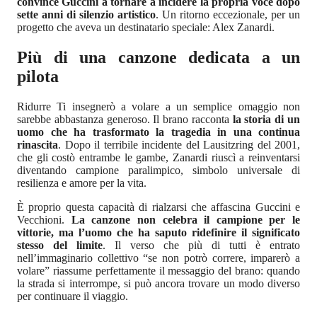
convince Guccini a tornare a incidere la propria voce dopo
sette anni di silenzio artistico
. Un ritorno eccezionale, per un
progetto che aveva un destinatario speciale: Alex Zanardi.
Più di una canzone dedicata a un
pilota
Ridurre Ti insegnerò a volare a un semplice omaggio non
sarebbe abbastanza generoso. Il brano racconta
la storia di un
uomo che ha trasformato la tragedia in una continua
rinascita
. Dopo il terribile incidente del Lausitzring del 2001,
che gli costò entrambe le gambe, Zanardi riuscì a reinventarsi
diventando campione paralimpico, simbolo universale di
resilienza e amore per la vita.
È proprio questa capacità di rialzarsi che affascina Guccini e
Vecchioni.
La canzone non celebra il campione per le
vittorie, ma l’uomo che ha saputo ridefinire il significato
stesso del limite
. Il verso che più di tutti è entrato
nell’immaginario collettivo “se non potrò correre, imparerò a
volare” riassume perfettamente il messaggio del brano: quando
la strada si interrompe, si può ancora trovare un modo diverso
per continuare il viaggio.