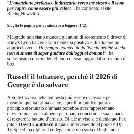
“
L’attenzione preferisco indirizzarla verso me stesso e il team
per capire come essere più veloce
”, ha confidato al sito
RacingNews365.
Sfoglia le pagine per continuare a leggere (1/2).
Malgrado non siano mancati gli attimi di scoramento il driver di
King’s Lynn ha cercato di mantersi positivo e di adottare un
approccio zen.
“Ho sempre mantenuto la fiducia perché so che
non si smette di saper guidare dall’oggi al domani
”
, ha
sottolineato conscio dei 59 punti di svantaggio dal suo vicino di
box.
Russell il lottatore, perché il 2026 di
George è da salvare
A volte trovarsi nella tempesta può essere occasione per
mostrare qualità prima celate, e per il britannico questo
principio sfortunato d’annata potrebbe aver rappresentato
davvero una svolta almeno per quanto concerne la sua capacità
di reggere le battute d’arresto. Di tale avviso si è dichiarato l’ex
pilota
David Coulthard
il quale, intervenendo al podcast Up
To Speed, ha dipino il collega come una sorta di highlander.