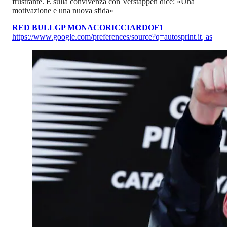
frustrante. E sulla convivenza con Verstappen dice: «Una
motivazione e una nuova sfida»
RED BULL
GP MONACO
RICCIARDO
F1
https://www.google.com/preferences/source?q=autosprint.it
,
as