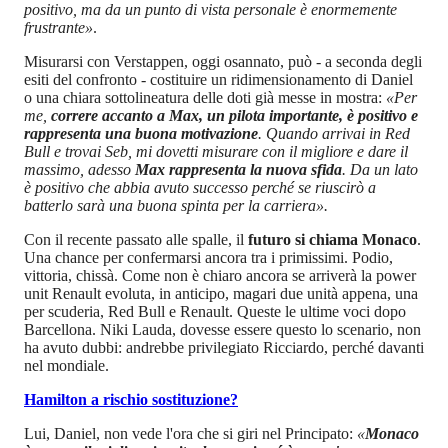
positivo, ma da un punto di vista personale è enormemente
frustrante»
.
Misurarsi con Verstappen, oggi osannato, può - a seconda degli
esiti del confronto - costituire un ridimensionamento di Daniel
o una chiara sottolineatura delle doti già messe in mostra:
«Per
me,
correre accanto a Max, un pilota importante, è positivo e
rappresenta una buona motivazione
. Quando arrivai in Red
Bull e trovai Seb, mi dovetti misurare con il migliore e dare il
massimo, adesso
Max rappresenta la nuova sfida
. Da un lato
è positivo che abbia avuto successo perché se riuscirò a
batterlo sarà una buona spinta per la carriera».
Con il recente passato alle spalle, il
futuro si chiama Monaco
.
Una chance per confermarsi ancora tra i primissimi. Podio,
vittoria, chissà. Come non è chiaro ancora se arriverà la power
unit Renault evoluta, in anticipo, magari due unità appena, una
per scuderia, Red Bull e Renault. Queste le ultime voci dopo
Barcellona. Niki Lauda, dovesse essere questo lo scenario, non
ha avuto dubbi: andrebbe privilegiato Ricciardo, perché davanti
nel mondiale.
Hamilton a rischio sostituzione?
Lui, Daniel, non vede l'ora che si giri nel Principato:
«
Monaco