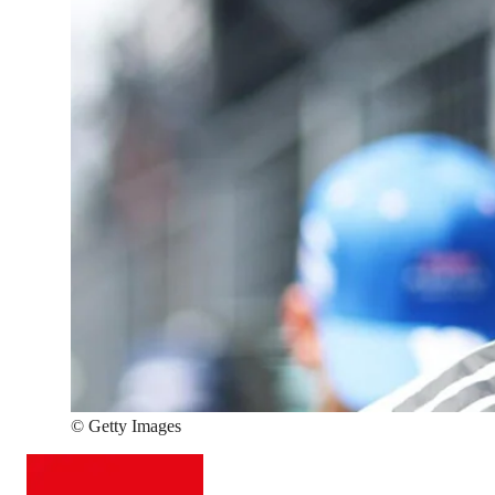
©
Getty Images