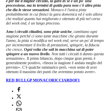
è per me il miglior circuito, la gara in sé è un po' una
processione, ma in termini di guida pura non c'è altra pista
che dia le stesse sensazioni
. Monaco è l'unica pista
probabilmente in cui finisci la gara domenica ed è solo allora
che realizzi quanto hai migliorato e ottenuto di più nel corso
del week end, è un lungo processo.
Amo i circuiti cittadini, sono piste uniche
, cambiano ogni
stagione perché ci sono tante macchine che girano durante
l'anno, la pista si modifica nel week end, serve un po' di tempo
per incrementare il livello di prestazioni, spingere, la fiducia
che cresce.
Ogni volta che sali in macchina sai di poter
spingere a un nuovo livello
. Non tutti i circuiti ti danno questa
sensazione»
. Il primo bilancio, dopo cinque gran premi, è
generalmente positivo, «finora la stagione è andata meglio del
previsto». C'è qualche rammarico però, «non sento di aver
ottenuto il massimo dei punti che avremmo potuto avere».
RED BULL
GP MONACO
RICCIARDO
F1