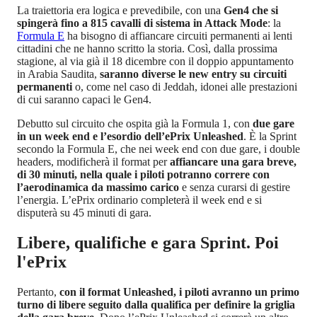
La traiettoria era logica e prevedibile, con una
Gen4 che si
spingerà fino a 815 cavalli di sistema in Attack Mode
: la
Formula E
ha bisogno di affiancare circuiti permanenti ai lenti
cittadini che ne hanno scritto la storia. Così, dalla prossima
stagione, al via già il 18 dicembre con il doppio appuntamento
in Arabia Saudita,
saranno diverse le new entry su circuiti
permanenti
o, come nel caso di Jeddah, idonei alle prestazioni
di cui saranno capaci le Gen4.
Debutto sul circuito che ospita già la Formula 1, con
due gare
in un week end e l’esordio dell’ePrix Unleashed
. È la Sprint
secondo la Formula E, che nei week end con due gare, i double
headers, modificherà il format per
affiancare una gara breve,
di 30 minuti, nella quale i piloti potranno correre con
l’aerodinamica da massimo carico
e senza curarsi di gestire
l’energia. L’ePrix ordinario completerà il week end e si
disputerà su 45 minuti di gara.
Libere, qualifiche e gara Sprint. Poi
l'ePrix
Pertanto,
con il format Unleashed, i piloti avranno un primo
turno di libere seguito dalla qualifica per definire la griglia