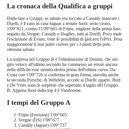
La cronaca della Qualifica a gruppi
Dalla fase a Gruppi, se sabato era toccato a Cassidy mancare i
Duelli, è Evans in casa Jaguar a restare fuori: sesto crono,
1'09"821, contro l'1'09"665 di Frijns, migliore della prima fase,
seguito da Vergne, Cassidy e Hughes, tutti ai Duelli. Poco male
l'esclusione di Evans, viste le possibilità di giocarsi l'ePrix. Pesa
maggiormente il non poter correre per i 3 punti della pole,
ottenuta sabato.
La sorpresa nel Gruppo B è l'eliminazione di Dennis, che nel
giro veloce all'ultimo secondo ha commesso un errore ancora
nella difficile esse sinistra-destra prima dell'ultima curva. Da
Costa con 1'09"726 si conferma in gran forma, stavolta anche
la seconda Porsche, di Wehrlein, accede ai Duelli: quarto. Bird
e De Vries sono le sorprese che superano il taglio del Gruppo
B. Appena fuori dalla top 4 è Vandoorne.
I tempi del Gruppo A
Frijns (Envision) 1'09"665
Vergne (DS) 1'09"677
Cassidy (Jaguar) 1'09"737