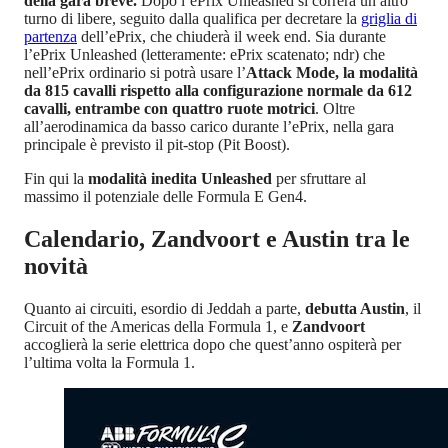
della gara breve.
Dopo l’ePrix Unleashed si correrà un altro
turno di libere, seguito dalla qualifica per decretare la
griglia di
partenza
dell’ePrix, che chiuderà il week end. Sia durante
l’ePrix Unleashed (letteramente: ePrix scatenato; ndr) che
nell’ePrix ordinario si potrà usare l’
Attack Mode, la modalità
da 815 cavalli rispetto alla configurazione normale da 612
cavalli, entrambe con quattro ruote motrici
. Oltre
all’aerodinamica da basso carico durante l’ePrix, nella gara
principale è previsto il pit-stop (Pit Boost).
Fin qui la
modalità inedita Unleashed
per sfruttare al
massimo il potenziale delle Formula E Gen4.
Calendario, Zandvoort e Austin tra le
novità
Quanto ai circuiti, esordio di Jeddah a parte,
debutta Austin
, il
Circuit of the Americas della Formula 1, e
Zandvoort
accoglierà la serie elettrica dopo che quest’anno ospiterà per
l’ultima volta la Formula 1.