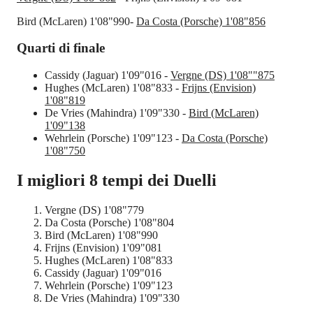
Bird (McLaren) 1'08"990-
Da Costa (Porsche) 1'08"856
Quarti di finale
Cassidy (Jaguar) 1'09"016 -
Vergne (DS) 1'08""875
Hughes (McLaren) 1'08"833 -
Frijns (Envision)
1'08"819
De Vries (Mahindra) 1'09"330 -
Bird (McLaren)
1'09"138
Wehrlein (Porsche) 1'09"123 -
Da Costa (Porsche)
1'08"750
I migliori 8 tempi dei Duelli
Vergne (DS) 1'08"779
Da Costa (Porsche) 1'08"804
Bird (McLaren) 1'08"990
Frijns (Envision) 1'09"081
Hughes (McLaren) 1'08"833
Cassidy (Jaguar) 1'09"016
Wehrlein (Porsche) 1'09"123
De Vries (Mahindra) 1'09"330