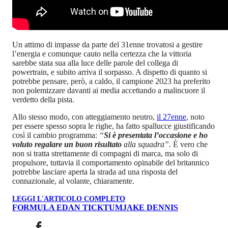
Un attimo di impasse da parte del 31enne trovatosi a gestire
l’energia e comunque cauto nella certezza che la vittoria
sarebbe stata sua alla luce delle parole del collega di
powertrain, e subito arriva il sorpasso. A dispetto di quanto si
potrebbe pensare, però, a caldo, il campione 2023 ha preferito
non polemizzare davanti ai media accettando a malincuore il
verdetto della pista.
Allo stesso modo, con atteggiamento neutro,
il 27enne
, noto
per essere spesso sopra le righe, ha fatto spallucce giustificando
così il cambio programma:
“
Si è presentata l’occasione e ho
voluto regalare un buon risultato
alla squadra”.
È vero che
non si tratta strettamente di compagni di marca, ma solo di
propulsore, tuttavia il comportamento opinabile del britannico
potrebbe lasciare aperta la strada ad una risposta del
connazionale, al volante, chiaramente.
LEGGI L'ARTICOLO COMPLETO
FORMULA E
DAN TICKTUM
JAKE DENNIS