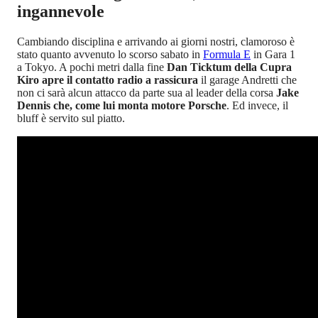
ingannevole
Cambiando disciplina e arrivando ai giorni nostri, clamoroso è
stato quanto avvenuto lo scorso sabato in
Formula E
in Gara 1
a Tokyo. A pochi metri dalla fine
Dan Ticktum della Cupra
Kiro apre il contatto radio a rassicura
il garage Andretti che
non ci sarà alcun attacco da parte sua al leader della corsa
Jake
Dennis che, come lui monta motore Porsche
. Ed invece, il
bluff è servito sul piatto.