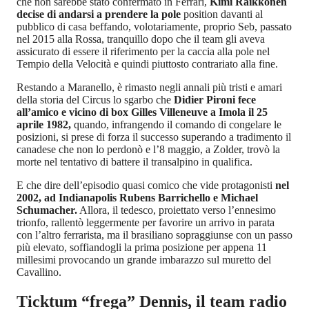
che non sarebbe stato confermato in Ferrari,
Kimi Raikkonen
decise di andarsi a prendere la pole
position davanti al
pubblico di casa beffando, volotariamente, proprio Seb, passato
nel 2015 alla Rossa, tranquillo dopo che il team gli aveva
assicurato di essere il riferimento per la caccia alla pole nel
Tempio della Velocità e quindi piuttosto contrariato alla fine.
Restando a Maranello, è rimasto negli annali più tristi e amari
della storia del Circus lo sgarbo che
Didier Pironi fece
all’amico e vicino di box Gilles Villeneuve a Imola il 25
aprile 1982,
quando, infrangendo il comando di congelare le
posizioni, si prese di forza il successo superando a tradimento il
canadese che non lo perdonò e l’8 maggio, a Zolder, trovò la
morte nel tentativo di battere il transalpino in qualifica.
E che dire dell’episodio quasi comico che vide protagonisti
nel
2002, ad Indianapolis Rubens Barrichello e Michael
Schumacher.
Allora, il tedesco, proiettato verso l’ennesimo
trionfo, rallentò leggermente per favorire un arrivo in parata
con l’altro ferrarista, ma il brasiliano sopraggiunse con un passo
più elevato, soffiandogli la prima posizione per appena 11
millesimi provocando un grande imbarazzo sul muretto del
Cavallino.
Ticktum “frega” Dennis, il team radio