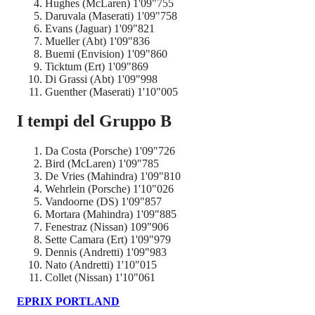
Hughes (McLaren) 1'09"755
Daruvala (Maserati) 1'09"758
Evans (Jaguar) 1'09"821
Mueller (Abt) 1'09"836
Buemi (Envision) 1'09"860
Ticktum (Ert) 1'09"869
Di Grassi (Abt) 1'09"998
Guenther (Maserati) 1'10"005
I tempi del Gruppo B
Da Costa (Porsche) 1'09"726
Bird (McLaren) 1'09"785
De Vries (Mahindra) 1'09"810
Wehrlein (Porsche) 1'10"026
Vandoorne (DS) 1'09"857
Mortara (Mahindra) 1'09"885
Fenestraz (Nissan) 109"906
Sette Camara (Ert) 1'09"979
Dennis (Andretti) 1'09"983
Nato (Andretti) 1'10"015
Collet (Nissan) 1'10"061
EPRIX PORTLAND