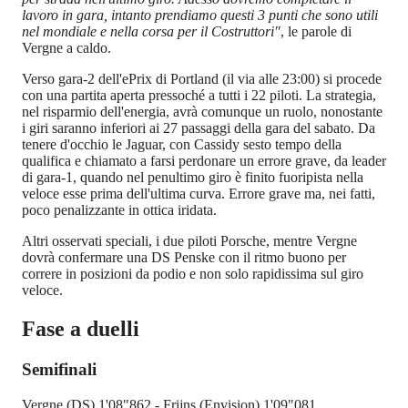
lavoro in gara, intanto prendiamo questi 3 punti che sono utili
nel mondiale e nella corsa per il Costruttori"
, le parole di
Vergne a caldo.
Verso gara-2 dell'ePrix di Portland (il via alle 23:00) si procede
con una partita aperta pressoché a tutti i 22 piloti. La strategia,
nel risparmio dell'energia, avrà comunque un ruolo, nonostante
i giri saranno inferiori ai 27 passaggi della gara del sabato. Da
tenere d'occhio le Jaguar, con Cassidy sesto tempo della
qualifica e chiamato a farsi perdonare un errore grave, da leader
di gara-1, quando nel penultimo giro è finito fuoripista nella
veloce esse prima dell'ultima curva. Errore grave ma, nei fatti,
poco penalizzante in ottica iridata.
Altri osservati speciali, i due piloti Porsche, mentre Vergne
dovrà confermare una DS Penske con il ritmo buono per
correre in posizioni da podio e non solo rapidissima sul giro
veloce.
Fase a duelli
Semifinali
Vergne (DS) 1'08"862
- Frijns (Envision) 1'09"081