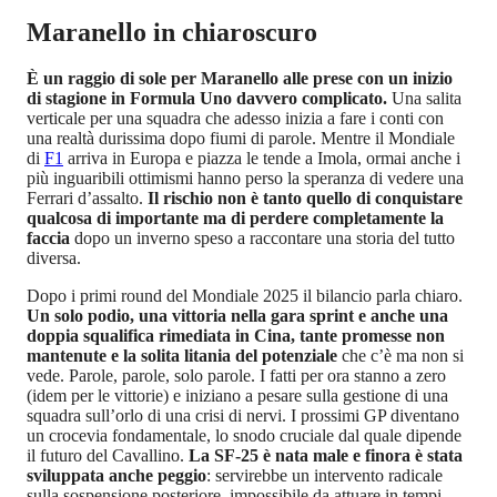
Maranello in chiaroscuro
È un raggio di sole per Maranello alle prese con un inizio
di stagione in Formula Uno davvero complicato.
Una salita
verticale per una squadra che adesso inizia a fare i conti con
una realtà durissima dopo fiumi di parole. Mentre il Mondiale
di
F1
arriva in Europa e piazza le tende a Imola, ormai anche i
più inguaribili ottimismi hanno perso la speranza di vedere una
Ferrari d’assalto.
Il rischio non è tanto quello di conquistare
qualcosa di importante ma di perdere completamente la
faccia
dopo un inverno speso a raccontare una storia del tutto
diversa.
Dopo i primi round del Mondiale 2025 il bilancio parla chiaro.
Un solo podio, una vittoria nella gara sprint e anche una
doppia squalifica rimediata in Cina, tante promesse non
mantenute e la solita litania del potenziale
che c’è ma non si
vede. Parole, parole, solo parole. I fatti per ora stanno a zero
(idem per le vittorie) e iniziano a pesare sulla gestione di una
squadra sull’orlo di una crisi di nervi. I prossimi GP diventano
un crocevia fondamentale, lo snodo cruciale dal quale dipende
il futuro del Cavallino.
La SF-25 è nata male e finora è stata
sviluppata anche peggio
: servirebbe un intervento radicale
sulla sospensione posteriore, impossibile da attuare in tempi