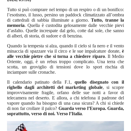
Tutto si può comprare nel tempo di un respiro o di un bonifico:
l’esotismo, il lusso, persino un paddock climatizzato all’ombra
di cattedrali di sabbia illuminate a giorno.
Tutto, tranne la
memoria
. Quella è custodita gelosamente dalle vecchie pievi
d’asfalto. Quelle increspate dal gelo, cotte dal sole, che sanno
di alberi, di storia, di sudore e di benzina.
Quando la tempesta si alza, quando il cielo si fa nero e il vento
minaccia di spazzare via il circo e le sue impalcature dorate,
è
alle vecchie pietre che si torna a chiedere riparo
. Il Medio
Oriente, oggi, è un rebus troppo complicato. Una terra che
scotta, un groviglio di tensioni dove lo sport rischia di
inciampare sulle cronache.
Il calendario patinato della F.1,
quello disegnato con il
righello dagli architetti del marketing globale
, si scopre
improvvisamente fragile, orfano delle sue notti a favor di
telecamera nel deserto. E allora, a chi telefona il padrone del
vapore quando ha bisogno di una casa sicura? A chi si chiede
di non far crollare il palco?
Guarda verso l’Europa. Guarda,
soprattutto, verso di noi. Verso l’Italia
.