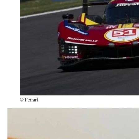
©
Ferrari