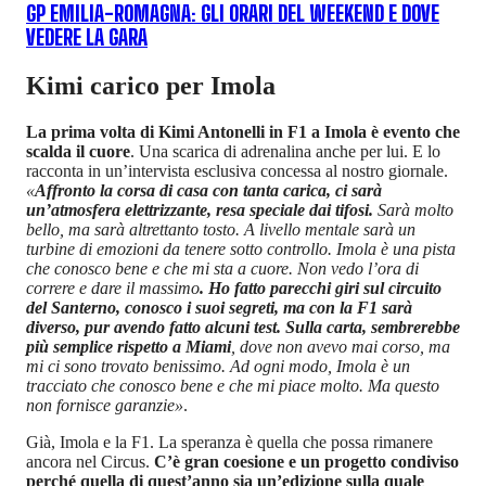
GP EMILIA-ROMAGNA: GLI ORARI DEL WEEKEND E DOVE
VEDERE LA GARA
Kimi carico per Imola
La prima volta di Kimi Antonelli in F1 a Imola è evento che
scalda il cuore
. Una scarica di adrenalina anche per lui. E lo
racconta in un’intervista esclusiva concessa al nostro giornale.
«
Affronto la corsa di casa con tanta carica, ci sarà
un’atmosfera elettrizzante, resa speciale dai tifosi.
Sarà molto
bello, ma sarà altrettanto tosto. A livello mentale sarà un
turbine di emozioni da tenere sotto controllo. Imola è una pista
che conosco bene e che mi sta a cuore. Non vedo l’ora di
correre e dare il massimo
. Ho fatto parecchi giri sul circuito
del Santerno, conosco i suoi segreti, ma con la F1 sarà
diverso, pur avendo fatto alcuni test. Sulla carta, sembrerebbe
più semplice rispetto a Miami
, dove non avevo mai corso, ma
mi ci sono trovato benissimo. Ad ogni modo, Imola è un
tracciato che conosco bene e che mi piace molto. Ma questo
non fornisce garanzie»
.
Già, Imola e la F1. La speranza è quella che possa rimanere
ancora nel Circus.
C’è gran coesione e un progetto condiviso
perché quella di quest’anno sia un’edizione sulla quale