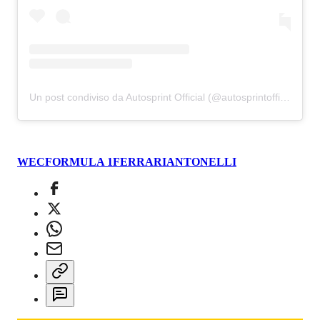
Un post condiviso da Autosprint Official (@autosprintofficial)
WEC
FORMULA 1
FERRARI
ANTONELLI