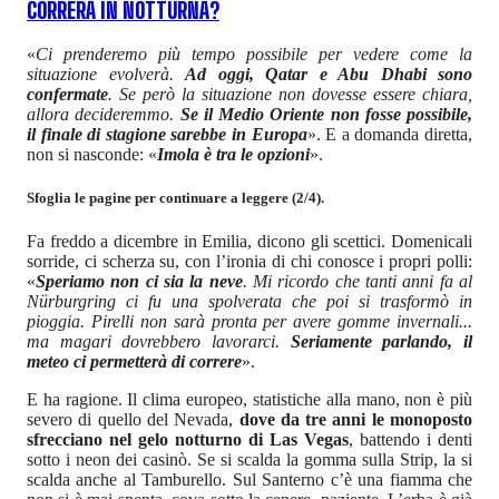
CORRERÀ IN NOTTURNA?
«
Ci prenderemo più tempo possibile per vedere come la
situazione evolverà.
Ad oggi, Qatar e Abu Dhabi sono
confermate
. Se però la situazione non dovesse essere chiara,
allora decideremmo.
Se il Medio Oriente non fosse possibile,
il finale di stagione sarebbe in Europa
». E a domanda diretta,
non si nasconde: «
Imola è tra le opzioni
».
Sfoglia le pagine per continuare a leggere (2/4).
Fa freddo a dicembre in Emilia, dicono gli scettici. Domenicali
sorride, ci scherza su, con l’ironia di chi conosce i propri polli:
«
Speriamo non ci sia la neve
. Mi ricordo che tanti anni fa al
Nürburgring ci fu una spolverata che poi si trasformò in
pioggia. Pirelli non sarà pronta per avere gomme invernali...
ma magari dovrebbero lavorarci.
Seriamente parlando, il
meteo ci permetterà di correre
».
E ha ragione. Il clima europeo, statistiche alla mano, non è più
severo di quello del Nevada,
dove da tre anni le monoposto
sfrecciano nel gelo notturno di Las Vegas
, battendo i denti
sotto i neon dei casinò. Se si scalda la gomma sulla Strip, la si
scalda anche al Tamburello. Sul Santerno c’è una fiamma che