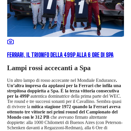
FERRARI, IL TRIONFO DELLA 499P ALLA 6 ORE DI SPA
Lampi rossi accecanti a Spa
Un altro lampo di rosso accecante nel Mondiale Endurance
.
Un’altra impresa da applausi per la Ferrari che infila una
strepitosa doppietta a Spa. È la terza vittoria consecutiva
per la 499P
autentica dominatrice della prima parte del WEC.
Tre round e tre successi sonanti per il Cavallino. Sembra quasi
di rivivere la
mitica stagione 1972 quando la Ferrari aveva
ottenuto tre vittorie nei primi round del Campionato del
Mondo con le 312 PB
che avevano firmato altrettante
doppiette: alla 1000 Chilometri di Buenos Aires (con Peterson-
Schenken davanti a Regazzoni-Redman), alla 6 Ore di