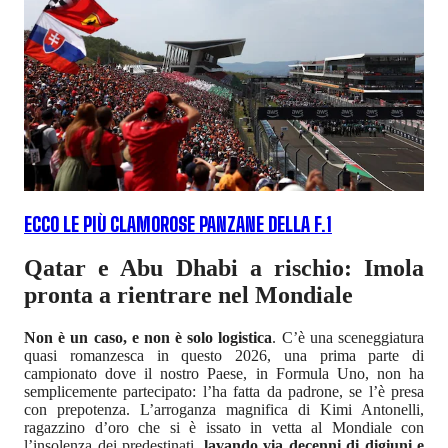
ECCO LE PIÙ CLAMOROSE PANZANE DELLA F.1
Qatar e Abu Dhabi a rischio: Imola
pronta a rientrare nel Mondiale
Non è un caso, e non è solo logistica
. C’è una sceneggiatura
quasi romanzesca in questo 2026, una prima parte di
campionato dove il nostro Paese, in Formula Uno, non ha
semplicemente partecipato: l’ha fatta da padrone, se l’è presa
con prepotenza. L’arroganza magnifica di Kimi Antonelli,
ragazzino d’oro che si è issato in vetta al Mondiale con
l’insolenza dei predestinati,
lavando via decenni di digiuni e