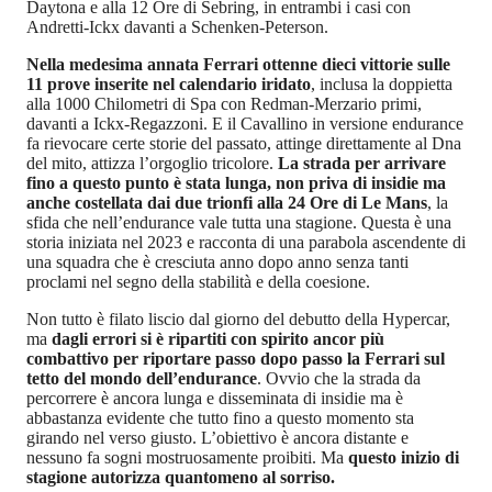
Daytona e alla 12 Ore di Sebring, in entrambi i casi con
Andretti-Ickx davanti a Schenken-Peterson.
Nella medesima annata Ferrari ottenne dieci vittorie sulle
11 prove inserite nel calendario iridato
, inclusa la doppietta
alla 1000 Chilometri di Spa con Redman-Merzario primi,
davanti a Ickx-Regazzoni. E il Cavallino in versione endurance
fa rievocare certe storie del passato, attinge direttamente al Dna
del mito, attizza l’orgoglio tricolore.
La strada per arrivare
fino a questo punto è stata lunga, non priva di insidie ma
anche costellata dai due trionfi alla 24 Ore di Le Mans
, la
sfida che nell’endurance vale tutta una stagione. Questa è una
storia iniziata nel 2023 e racconta di una parabola ascendente di
una squadra che è cresciuta anno dopo anno senza tanti
proclami nel segno della stabilità e della coesione.
Non tutto è filato liscio dal giorno del debutto della Hypercar,
ma
dagli errori si è ripartiti con spirito ancor più
combattivo per riportare passo dopo passo la Ferrari sul
tetto del mondo dell’endurance
. Ovvio che la strada da
percorrere è ancora lunga e disseminata di insidie ma è
abbastanza evidente che tutto fino a questo momento sta
girando nel verso giusto. L’obiettivo è ancora distante e
nessuno fa sogni mostruosamente proibiti. Ma
questo inizio di
stagione autorizza quantomeno al sorriso.