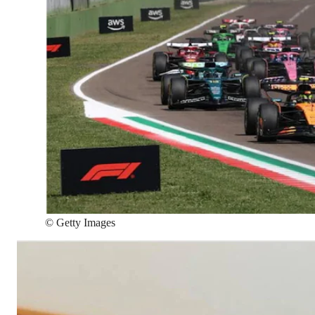
©
Getty Images