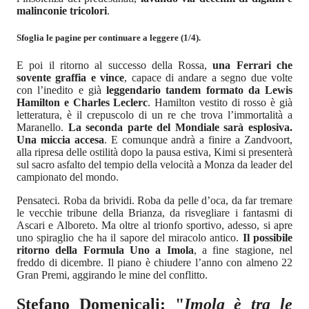
malinconie tricolori
.
Sfoglia le pagine per continuare a leggere (1/4).
E poi il ritorno al successo della Rossa,
una Ferrari che
sovente graffia e vince
, capace di andare a segno due volte
con l’inedito e già
leggendario tandem formato da Lewis
Hamilton e Charles Leclerc
. Hamilton vestito di rosso è già
letteratura, è il crepuscolo di un re che trova l’immortalità a
Maranello.
La seconda parte del Mondiale sarà esplosiva.
Una miccia accesa
. E comunque andrà a finire a Zandvoort,
alla ripresa delle ostilità dopo la pausa estiva, Kimi si presenterà
sul sacro asfalto del tempio della velocità a Monza da leader del
campionato del mondo.
Pensateci. Roba da brividi. Roba da pelle d’oca, da far tremare
le vecchie tribune della Brianza, da risvegliare i fantasmi di
Ascari e Alboreto. Ma oltre al trionfo sportivo, adesso, si apre
uno spiraglio che ha il sapore del miracolo antico.
Il possibile
ritorno della Formula Uno a Imola
, a fine stagione, nel
freddo di dicembre. Il piano è chiudere l’anno con almeno 22
Gran Premi, aggirando le mine del conflitto.
Stefano Domenicali: "
Imola è tra le