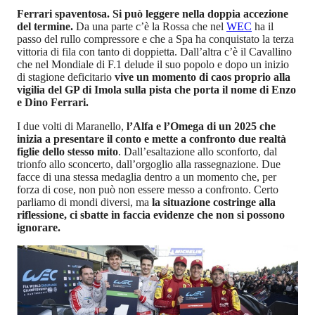
Ferrari spaventosa. Si può leggere nella doppia accezione
del termine.
Da una parte c’è la Rossa che nel
WEC
ha il
passo del rullo compressore e che a Spa ha conquistato la terza
vittoria di fila con tanto di doppietta. Dall’altra c’è il Cavallino
che nel Mondiale di F.1 delude il suo popolo e dopo un inizio
di stagione deficitario
vive un momento di caos proprio alla
vigilia del GP di Imola sulla pista che porta il nome di Enzo
e Dino Ferrari.
I due volti di Maranello,
l’Alfa e l’Omega di un 2025 che
inizia a presentare il conto e mette a confronto due realtà
figlie dello stesso mito
. Dall’esaltazione allo sconforto, dal
trionfo allo sconcerto, dall’orgoglio alla rassegnazione. Due
facce di una stessa medaglia dentro a un momento che, per
forza di cose, non può non essere messo a confronto. Certo
parliamo di mondi diversi, ma
la situazione costringe alla
riflessione, ci sbatte in faccia evidenze che non si possono
ignorare.