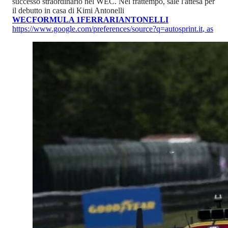
successo straordinario nel WEC. Nel frattempo, sale l'attesa per
il debutto in casa di Kimi Antonelli
WEC
FORMULA 1
FERRARI
ANTONELLI
https://www.google.com/preferences/source?q=autosprint.it
,
as