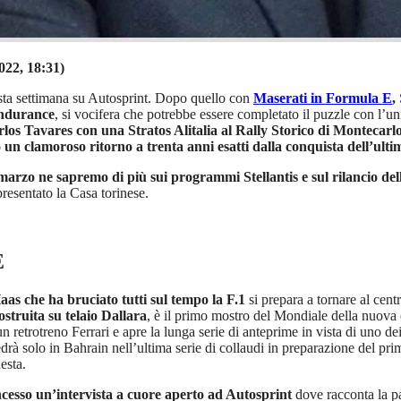
022, 18:31)
esta settimana su Autosprint. Dopo quello con
Maserati in Formula E
,
Endurance
, si vocifera che potrebbe essere completato il puzzle con l’u
los Tavares con una Stratos Alitalia al Rally Storico di Montecarl
 un clamoroso ritorno a trenta anni esatti dalla conquista dell’ultim
marzo ne sapremo di più sui programmi Stellantis e sul rilancio de
ppresentato la Casa torinese.
E
aas che ha bruciato tutti sul tempo la F.1
si prepara a tornare al cent
struita su telaio Dallara
, è il primo mostro del Mondiale della nuova 
un retrotreno Ferrari e apre la lunga serie di anteprime in vista di uno d
vedrà solo in Bahrain nell’ultima serie di collaudi in preparazione del p
esta.
cesso un’intervista a cuore aperto ad Autosprint
dove racconta la pa