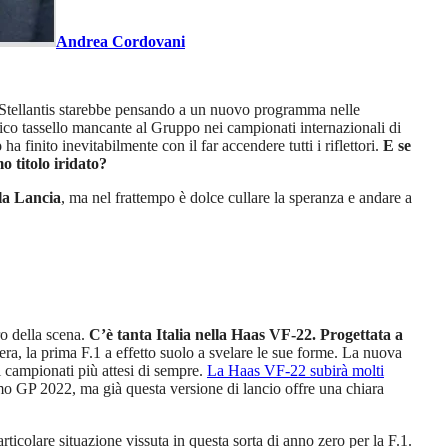
Andrea Cordovani
Stellantis starebbe pensando a un nuovo programma nelle
nico tassello mancante al Gruppo nei campionati internazionali di
o
ha finito inevitabilmente con il far accendere tutti i riflettori.
E se
o titolo iridato?
lla Lancia
, ma nel frattempo è dolce cullare la speranza e andare a
ro della scena.
C’è tanta Italia nella Haas VF-22. Progettata a
era, la prima F.1 a effetto suolo a svelare le sue forme. La nuova
ei campionati più attesi di sempre.
La Haas VF-22 subirà molti
rimo GP 2022, ma già questa versione di lancio offre una chiara
rticolare situazione vissuta in questa sorta di anno zero per la F.1.