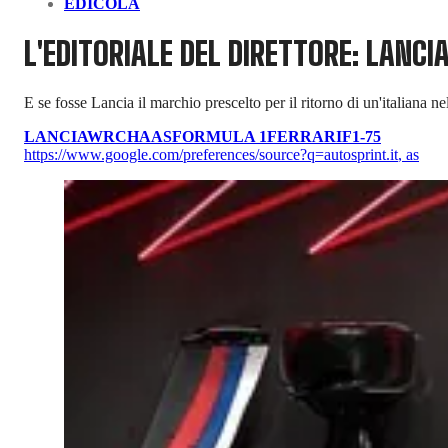
EDICOLA
L'EDITORIALE DEL DIRETTORE: LANCI
E se fosse Lancia il marchio prescelto per il ritorno di un'italiana n
LANCIA
WRC
HAAS
FORMULA 1
FERRARI
F1-75
https://www.google.com/preferences/source?q=autosprint.it
,
as