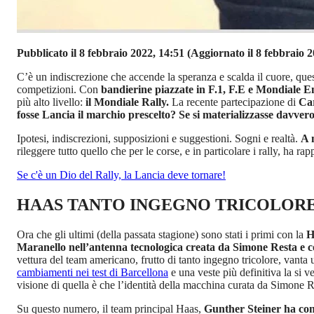
Pubblicato il 8 febbraio 2022, 14:51
(Aggiornato il 8 febbraio 2
C’è un indiscrezione che accende la speranza e scalda il cuore, qu
competizioni. Con
bandierine piazzate in F.1, F.E e Mondiale 
più alto livello:
il Mondiale Rally.
La recente partecipazione di
Car
fosse Lancia il marchio prescelto? Se si materializzasse davvero
Ipotesi, indiscrezioni, supposizioni e suggestioni. Sogni e realtà.
A 
rileggere tutto quello che per le corse, e in particolare i rally, ha ra
Se c'è un Dio del Rally, la Lancia deve tornare!
HAAS TANTO INGEGNO TRICOLOR
Ora che gli ultimi (della passata stagione) sono stati i primi con la
H
Maranello nell’antenna tecnologica creata da Simone Resta e co
vettura del team americano, frutto di tanto ingegno tricolore, vanta 
cambiamenti nei test di Barcellona
e una veste più definitiva la si 
visione di quella è che l’identità della macchina curata da Simone R
Su questo numero, il team principal Haas,
Gunther Steiner ha con