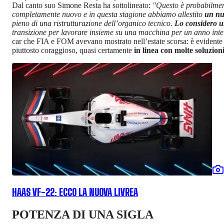
Dal canto suo Simone Resta ha sottolineato:
"Questo è probabilmen
completamente nuovo e in questa stagione abbiamo allestito
un nuo
pieno di una ristrutturazione dell’organico tecnico.
Lo considero u
transizione per lavorare insieme su una macchina per un anno inter
car che FIA e FOM avevano mostrato nell’estate scorsa: è evidente
piuttosto coraggioso, quasi certamente
in linea con molte soluzion
HAAS VF-22: ECCO LA NUOVA LIVREA
POTENZA DI UNA SIGLA