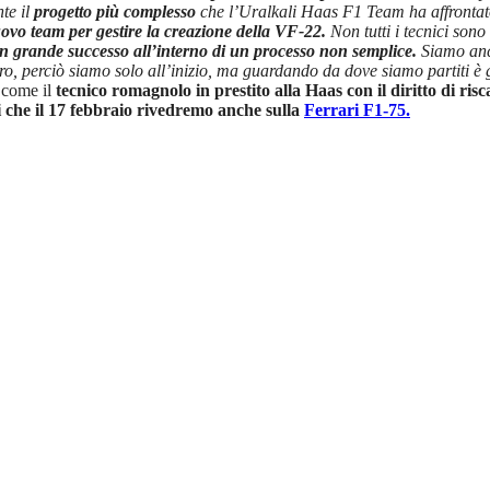
te il
progetto più complesso
che l’Uralkali Haas F1 Team ha affrontato
vo team per gestire la creazione della VF-22.
Non tutti i tecnici son
n grande successo all’interno di un processo non semplice.
Siamo anco
o, perciò siamo solo all’inizio, ma guardando da dove siamo partiti è
 come il
tecnico romagnolo in prestito alla Haas con il diritto di risc
i che il 17 febbraio rivedremo anche sulla
Ferrari F1-75.