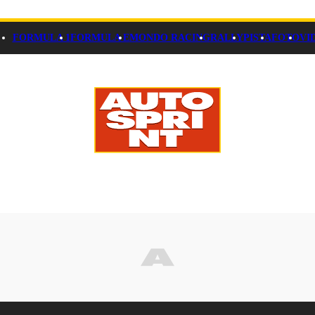
FORMULA 1
FORMULA E
MONDO RACING
RALLY
PISTA
FOTO
VI