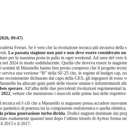
2026, 09:47)
uderia Ferrari. Se è vero che la rivoluzione tecnica più invasiva della s
enti.
La passata stagione non può e non deve essere considerato un
ttare per la massima posta in palio in ogni weekend. Ad onor del vero l
ta nel 2024 in modo soddisfacente. Quella che doveva essere la stagione
Gli uomini di Maranello hanno ben presto compreso che il progetto tecni
 serviva una versione “B” della SF-25 che, in regime di budget cap, non 
anto recentemente dichiarato dal capo della GES, gli ingegneri di rosso
Maranello ha allocato gran parte delle risorse umane e infrastrutturali 
 ben sperare
. All’alba delle due precedenti rivoluzioni regolamentari la 
l 2022
, vetture che mostrarono i muscoli nelle prime fasi delle rispettiv
uità tecnica ed è ciò che a Maranello si augurano possa accadere nuova
 paritetico di potenza tra la componente endotermica e quella elettrica
della prima generazione turbo-ibrida
. Dodici stagioni dominate dai pr
lo iridato esattamente quarant’anni dopo l’ultimo trionfo di Ayrton Senn
il 2015 e il 2017.