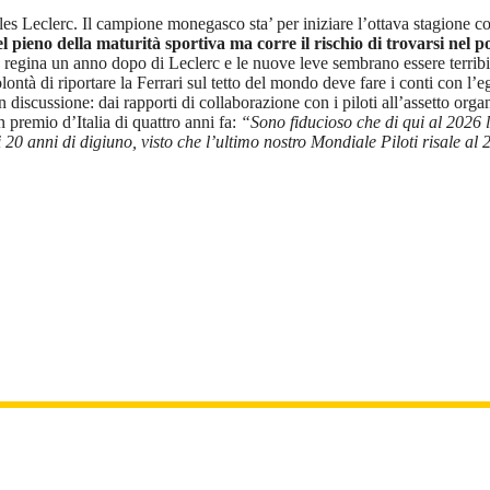
rles Leclerc. Il campione monegasco sta’ per iniziare l’ottava stagione 
el pieno della maturità sportiva ma corre il rischio di trovarsi nel po
se regina un anno dopo di Leclerc e le nuove leve sembrano essere terri
lontà di riportare la Ferrari sul tetto del mondo deve fare i conti con l’
n discussione: dai rapporti di collaborazione con i piloti all’assetto orga
premio d’Italia di quattro anni fa:
“Sono fiducioso che di qui al 2026 
 20 anni di digiuno, visto che l’ultimo nostro Mondiale Piloti risale al