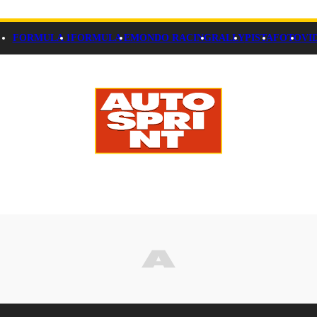
FORMULA 1
FORMULA E
MONDO RACING
RALLY
PISTA
FOTO
VI