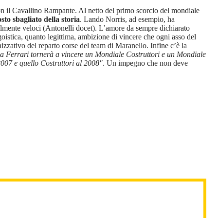
con il Cavallino Rampante. Al netto del primo scorcio del mondiale
sto sbagliato della storia
. Lando Norris, ad esempio, ha
bilmente veloci (Antonelli docet). L’amore da sempre dichiarato
egoistica, quanto legittima, ambizione di vincere che ogni asso del
nizzativo del reparto corse del team di Maranello. Infine c’è la
la Ferrari tornerà a vincere un Mondiale Costruttori e un Mondiale
 2007 e quello Costruttori al 2008″
. Un impegno che non deve