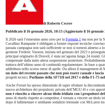
di Roberto Cecere
Pubblicato il 16 gennaio 2026, 10:15
(Aggiornato il 16 gennaio 
Il 2026 sarà l’ennesimo anno zero per la
Formula 1
ma non per la Sc
Cavallino Rampante è obbligato a fornire risposte tecniche convinc
passata campagna non sarà sufficiente se non si tornerà almeno a lo
gestione Frederic Vasseur, iniziata nel gennaio del 2023 e prosegui
principal originario di Draveil, è stata un’agonia lunga 24 round. 
compensate dalla tanto attesa sospensione posteriore. Probabilmente
trattava dell’ultimo anno di continuità regolamentare. In base a qu
addirittura nello scorso mese di aprile. Da allora il management di 
un dato del recente passato che non può essere casuale e lascia
progetti tecnici.
Parliamo della SF71H nel 2017 e della F1-75 ne
Anche Ferrari ha spesso dimostrato di saper sfruttare la discontin
nuova architettura dei propulsori, privata dell’MGU-H e con apporto
non è riuscito a vincere alcun titolo iridiato con i propulsori 
anno di ritardo rispetto ai competitor, è tornata a vincere un tito
dopo il fallimentare e umiliante sodalizio triennale con McLaren tra 