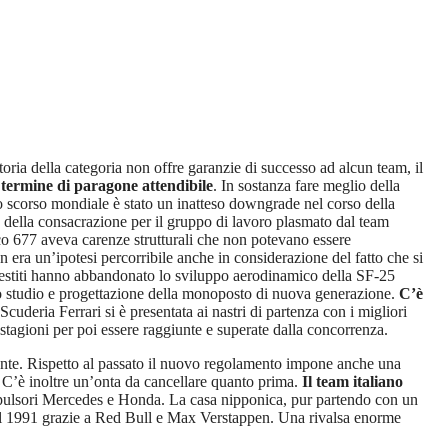
toria della categoria non offre garanzie di successo ad alcun team, il
 termine di paragone attendibile
. In sostanza fare meglio della
o scorso mondiale è stato un inatteso downgrade nel corso della
 della consacrazione per il gruppo di lavoro plasmato dal team
co 677 aveva carenze strutturali che non potevano essere
era un’ipotesi percorribile anche in considerazione del fatto che si
 vestiti hanno abbandonato lo sviluppo aerodinamico della SF-25
allo studio e progettazione della monoposto di nuova generazione.
C’è
Scuderia Ferrari si è presentata ai nastri di partenza con i migliori
e stagioni per poi essere raggiunte e superate dalla concorrenza.
mente. Rispetto al passato il nuovo regolamento impone anche una
. C’è inoltre un’onta da cancellare quanto prima.
Il team italiano
opulsori Mercedes e Honda. La casa nipponica, pur partendo con un
a nel 1991 grazie a Red Bull e Max Verstappen. Una rivalsa enorme