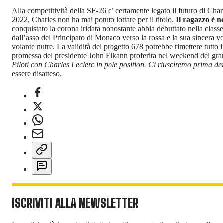
Alla competitività della SF-26 e’ certamente legato il futuro di Cha
2022, Charles non ha mai potuto lottare per il titolo.
Il ragazzo è n
conquistato la corona iridata nonostante abbia debuttato nella clas
dall’asso del Principato di Monaco verso la rossa e la sua sincera vo
volante nutre. La validità del progetto 678 potrebbe rimettere tutto i
promessa del presidente John Elkann proferita nel weekend del gran 
Piloti con Charles Leclerc in pole position. Ci riusciremo prima dei
essere disatteso.
ISCRIVITI ALLA NEWSLETTER