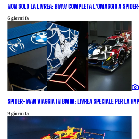
NON SOLO LA LIVREA: BMW COMPLETA L'OMAGGIO A SPIDE
6 giorni fa
SPIDER-MAN VIAGGIA IN BMW: LIVREA SPECIALE PER LA HY
9 giorni fa