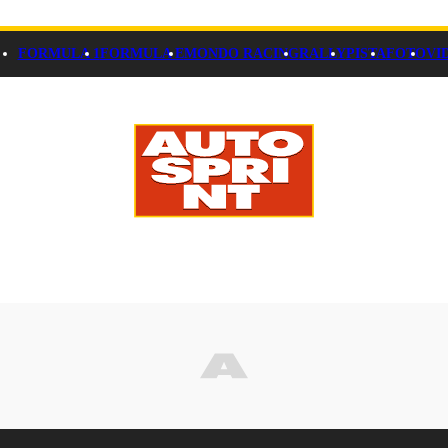
FORMULA 1
FORMULA E
MONDO RACING
RALLY
PISTA
FOTO
VI