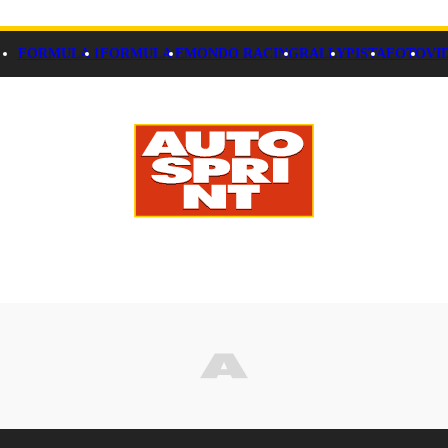
FORMULA 1
FORMULA E
MONDO RACING
RALLY
PISTA
FOTO
VI