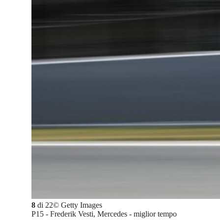
8
di
22
©
Getty Images
P15 - Frederik Vesti, Mercedes - miglior tempo