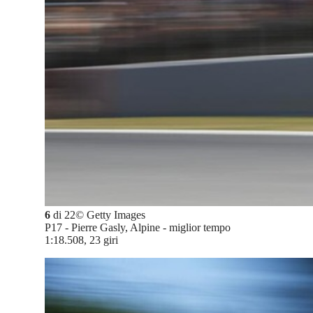
6
di
22
©
Getty Images
P17 - Pierre Gasly, Alpine - miglior tempo
1:18.508, 23 giri