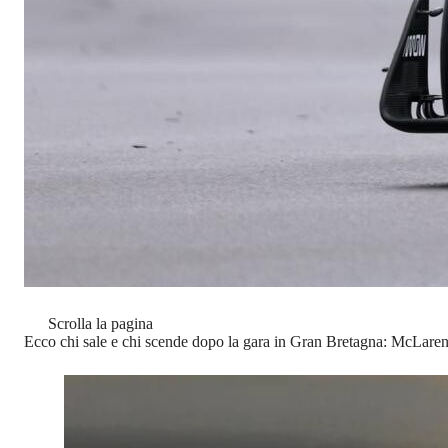
Scrolla la pagina
Ecco chi sale e chi scende dopo la gara in Gran Bretagna: McLaren 