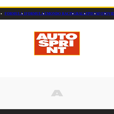
FORMULA 1
FORMULA E
MONDO RACING
RALLY
PISTA
FOTO
VI