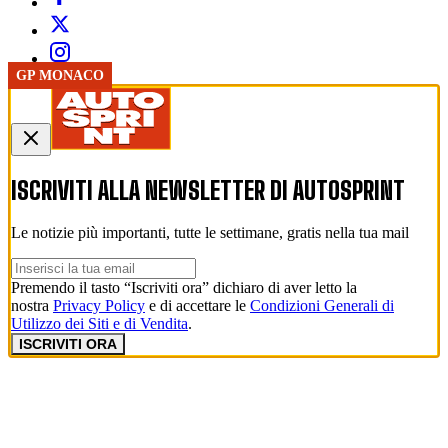
GP IMOLA
GP IMOLA
GP IMOLA
GP IMOLA
GP IMOLA
GP IMOLA
GP IMOLA
GP IMOLA
GP IMOLA
GP IMOLA
GP MONACO
ISCRIVITI ALLA NEWSLETTER DI
AUTOSPRINT
Le notizie più importanti, tutte le settimane, gratis nella tua mail
Premendo il tasto “Iscriviti ora” dichiaro di aver letto la
nostra
Privacy Policy
e di accettare le
Condizioni Generali di
Utilizzo dei Siti e di Vendita
.
ISCRIVITI ORA