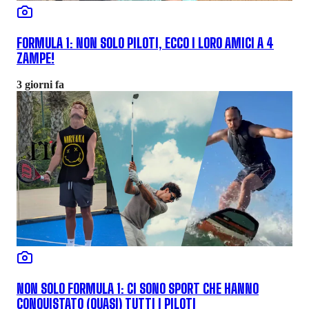
FORMULA 1: NON SOLO PILOTI, ECCO I LORO AMICI A 4
ZAMPE!
3 giorni fa
NON SOLO FORMULA 1: CI SONO SPORT CHE HANNO
CONQUISTATO (QUASI) TUTTI I PILOTI