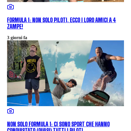
FORMULA 1: NON SOLO PILOTI, ECCO I LORO AMICI A 4
ZAMPE!
3 giorni fa
NON SOLO FORMULA 1: CI SONO SPORT CHE HANNO
CONQUISTATO (QUASI) TUTTI I PILOTI