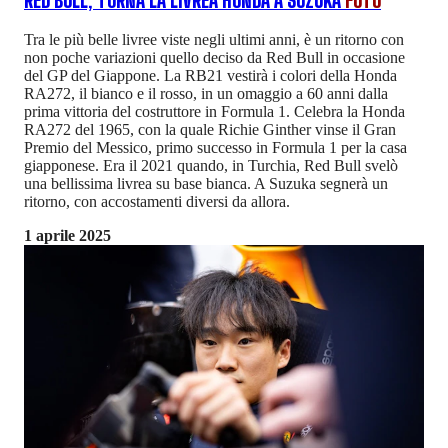
RED BULL, TORNA LA LIVREA HONDA A SUZUKA
FOTO
Tra le più belle livree viste negli ultimi anni, è un ritorno con
non poche variazioni quello deciso da Red Bull in occasione
del GP del Giappone. La RB21 vestirà i colori della Honda
RA272, il bianco e il rosso, in un omaggio a 60 anni dalla
prima vittoria del costruttore in Formula 1. Celebra la Honda
RA272 del 1965, con la quale Richie Ginther vinse il Gran
Premio del Messico, primo successo in Formula 1 per la casa
giapponese. Era il 2021 quando, in Turchia, Red Bull svelò
una bellissima livrea su base bianca. A Suzuka segnerà un
ritorno, con accostamenti diversi da allora.
1 aprile 2025