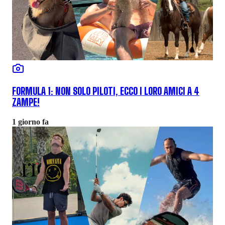
FORMULA 1: NON SOLO PILOTI, ECCO I LORO AMICI A 4
ZAMPE!
1 giorno fa