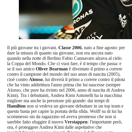
Il più giovane tra i giovani.
Classe 2006
, nato a fine agosto: per
dare la misura di quanto sia giovane, non era ancora nato
quando nella notte di Berlino Fabio Cannavaro alzava al cielo
la Coppa del Mondo. Che ci vuoi fare, è il tempo che passa: e
se il suo amico
Oliver Bearman
è diventato il primo a correre
contro il campione del mondo del suo anno di nascita (2005),
cioè contro
Alonso
, lui diverrà il primo a correre contro il pilota
che ha vinto addirittura l'anno prima che lui nascesse (sempre
Alonso, che pure ha rivinto nel 2006, anno di nascita di Andrea
Kimi). Tra i debuttanti, Andrea Kimi Antonelli ha la macchina
migliore ma anche la pressione più grande: dai tempi di
Hamilton
non si vedeva un giovane debuttare in un top team e
questo basta per capire la portata della sfida. Wolff su di lui ha
scommesso sin da ragazzino ed aveva promesso che non si
sarebbe fatto sfuggire il nuovo
Verstappen
: l'importante però,
ora, è proteggere Andrea Kimi dalle aspettative che