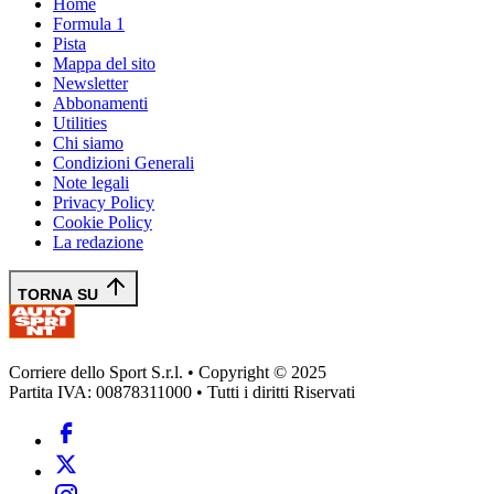
Home
Formula 1
Pista
Mappa del sito
Newsletter
Abbonamenti
Utilities
Chi siamo
Condizioni Generali
Note legali
Privacy Policy
Cookie Policy
La redazione
TORNA SU
Corriere dello Sport S.r.l. • Copyright © 2025
Partita IVA: 00878311000 • Tutti i diritti Riservati