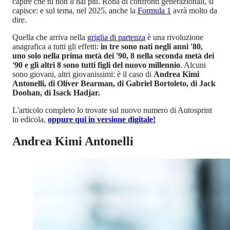
capire che tu non li hai più. Roba di confronti generazionali, si
capisce: e sul tema, nel 2025, anche la
Formula 1
avrà molto da
dire.
Quella che arriva nella
griglia di partenza
è una rivoluzione
anagrafica a tutti gli effetti:
in tre sono nati negli anni '80,
uno solo nella prima metà dei '90, 8 nella seconda metà dei
'90 e gli altri 8 sono tutti figli del nuovo millennio
. Alcuni
sono giovani, altri giovanissimi: è il caso di
Andrea Kimi
Antonelli, di Oliver Bearman, di Gabriel Bortoleto, di Jack
Doohan, di Isack Hadjar.
L'articolo completo lo trovate sul nuovo numero di Autosprint
in edicola,
oppure qui in versione digitale!
Andrea Kimi Antonelli