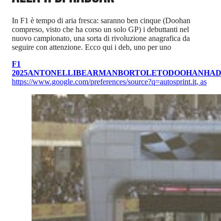
In F1 è tempo di aria fresca: saranno ben cinque (Doohan
compreso, visto che ha corso un solo GP) i debuttanti nel
nuovo campionato, una sorta di rivoluzione anagrafica da
seguire con attenzione. Ecco qui i deb, uno per uno
F1
2025
ANTONELLI
BEARMAN
BORTOLETO
DOOHAN
HAD
https://www.google.com/preferences/source?q=autosprint.it
,
as