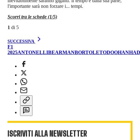
inevitabilmente saranno giganti. Il tempo è dalla sua parte,
l'importante sarà non forzare i... tempi.
Scorri tra le schede (1/5)
1
di
5
SUCCESSIVA
F1
2025
ANTONELLI
BEARMAN
BORTOLETO
DOOHAN
HAD
ISCRIVITI ALLA NEWSLETTER