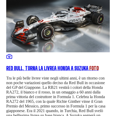
RED BULL, TORNA LA LIVREA HONDA A SUZUKA
FOTO
Tra le più belle livree viste negli ultimi anni, è un ritorno con
non poche variazioni quello deciso da Red Bull in occasione
del GP del Giappone. La RB21 vestirà i colori della Honda
RA272, il bianco e il rosso, in un omaggio a 60 anni dalla
prima vittoria del costruttore in Formula 1. Celebra la Honda
RA272 del 1965, con la quale Richie Ginther vinse il Gran
Premio del Messico, primo successo in Formula 1 per la casa
giapponese. Era il 2021 quando, in Turchia, Red Bull svelò
una bellissima livrea su base bianca. A Suzuka segnerà un