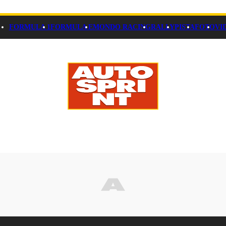
FORMULA 1
FORMULA E
MONDO RACING
RALLY
PISTA
FOTO
VI