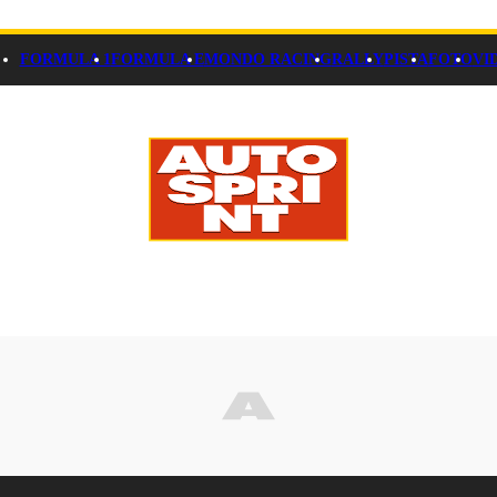
FORMULA 1
FORMULA E
MONDO RACING
RALLY
PISTA
FOTO
VI