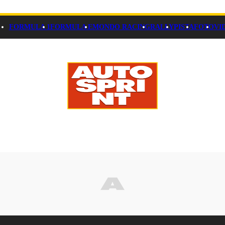
FORMULA 1
FORMULA E
MONDO RACING
RALLY
PISTA
FOTO
VI