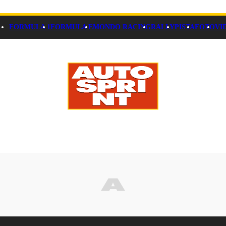
FORMULA 1
FORMULA E
MONDO RACING
RALLY
PISTA
FOTO
VI