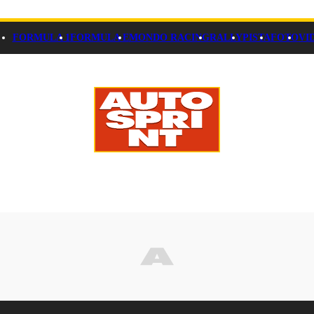
FORMULA 1
FORMULA E
MONDO RACING
RALLY
PISTA
FOTO
VI