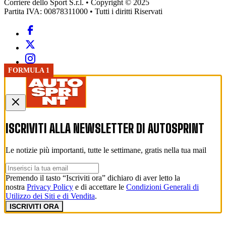
Corriere dello Sport S.r.l. • Copyright © 2025
Partita IVA: 00878311000 • Tutti i diritti Riservati
FORMULA 1
FORMULA 1
FORMULA 1
ISCRIVITI ALLA NEWSLETTER DI
AUTOSPRINT
Le notizie più importanti, tutte le settimane, gratis nella tua mail
Premendo il tasto “Iscriviti ora” dichiaro di aver letto la
nostra
Privacy Policy
e di accettare le
Condizioni Generali di
Utilizzo dei Siti e di Vendita
.
ISCRIVITI ORA