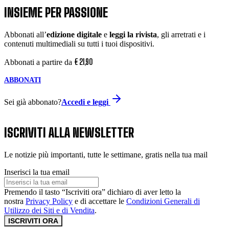
INSIEME PER PASSIONE
Abbonati all’
edizione digitale
e
leggi la rivista
, gli arretrati e i
contenuti multimediali su tutti i tuoi dispositivi.
€
21
,
90
Abbonati a partire da
ABBONATI
Sei già abbonato?
Accedi e leggi
ISCRIVITI ALLA NEWSLETTER
Le notizie più importanti, tutte le settimane, gratis nella tua mail
Inserisci la tua email
Premendo il tasto “Iscriviti ora” dichiaro di aver letto la
nostra
Privacy Policy
e di accettare le
Condizioni Generali di
Utilizzo dei Siti e di Vendita
.
ISCRIVITI ORA