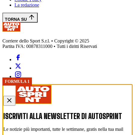
La redazione
TORNA SU
Corriere dello Sport S.r.l. • Copyright © 2025
Partita IVA: 00878311000 • Tutti i diritti Riservati
FORMULA 1
FORMULA 1
FORMULA 1
ISCRIVITI ALLA NEWSLETTER DI
AUTOSPRINT
Le notizie più importanti, tutte le settimane, gratis nella tua mail