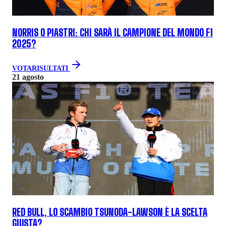
NORRIS O PIASTRI: CHI SARÀ IL CAMPIONE DEL MONDO F1
2025?
VOTA
RISULTATI
21 agosto
RED BULL, LO SCAMBIO TSUNODA-LAWSON È LA SCELTA
GIUSTA?