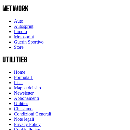
NETWORK
Auto
Autosprint
Inmoto
Motosprint
Guerin Sportivo
Store
UTILITIES
Home
Formula 1
Pista
Mappa del sito
Newsletter
Abbonamenti
Utilities
Chi siamo
Condizioni Generali
Note legali
Privacy Policy
Cookie Policy