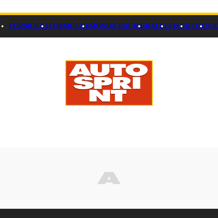
FORMULA 1
FORMULA E
MONDO RACING
RALLY
PISTA
FOTO
VI