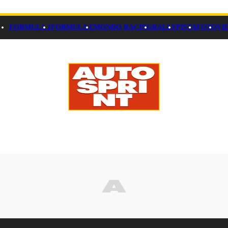
FORMULA 1
FORMULA E
MONDO RACING
RALLY
PISTA
FOTO
VI