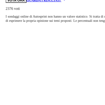
VOTA ORA
GUARDA I RISULTATI
2376 voti
I sondaggi online di
Autosprint
non hanno un valore statistico. Si tratta di
di esprimere la propria opinione sui temi proposti. Le percentuali non teng