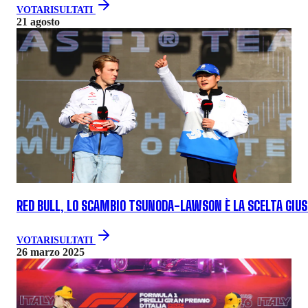
VOTA
RISULTATI
21 agosto
RED BULL, LO SCAMBIO TSUNODA-LAWSON È LA SCELTA GIU
VOTA
RISULTATI
26 marzo 2025