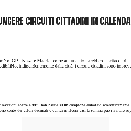
NGERE CIRCUITI CITTADINI IN CALEND
No, GP a Nizza e Madrid, come annunciato, sarebbero spettacolari
No, indipendentemente dalla città, i circuiti cittadini sono impreve
 rilevazioni aperte a tutti, non basate su un campione elaborato scientificamente.
ono conto dei valori decimali e quindi in alcuni casi la somma può risultare sup