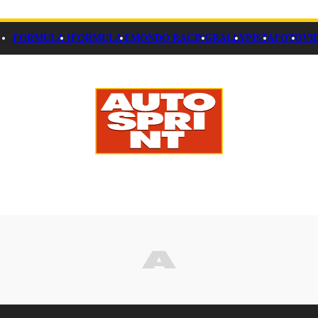
FORMULA 1
FORMULA E
MONDO RACING
RALLY
PISTA
FOTO
VI