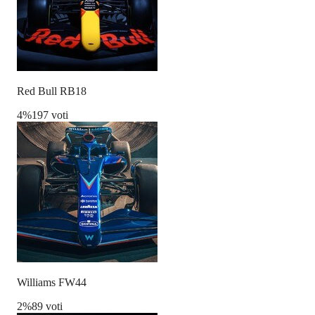
Red Bull RB18
4
%
197 voti
Williams FW44
2
%
89 voti