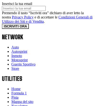
Inserisci la tua email
Premendo il tasto “Iscriviti ora” dichiaro di aver letto la
nostra
Privacy Policy
e di accettare le
Condizioni Generali di
Utilizzo dei Siti e di Vendita
.
ISCRIVITI ORA
NETWORK
Auto
Autosprint
Inmoto
Motosprint
Guerin Sportivo
Store
UTILITIES
Home
Formula 1
Pista
Mappa del sito
Newsletter