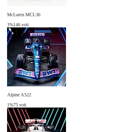
McLaren MCL36
3
%
146 voti
Alpine A522
1
%
75 voti