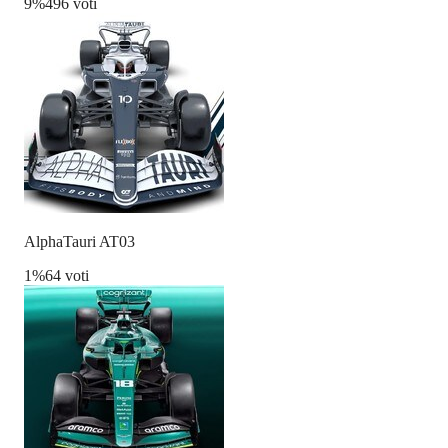
9
%
496 voti
AlphaTauri AT03
1
%
64 voti