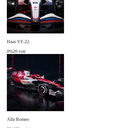
Haas VF-22
0
%
20 voti
Alfa Romeo