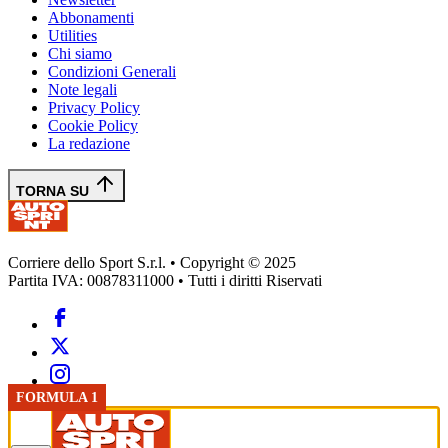
Abbonamenti
Utilities
Chi siamo
Condizioni Generali
Note legali
Privacy Policy
Cookie Policy
La redazione
TORNA SU
Corriere dello Sport S.r.l. • Copyright © 2025
Partita IVA: 00878311000 • Tutti i diritti Riservati
FORMULA 1
FORMULA 1
FORMULA 1