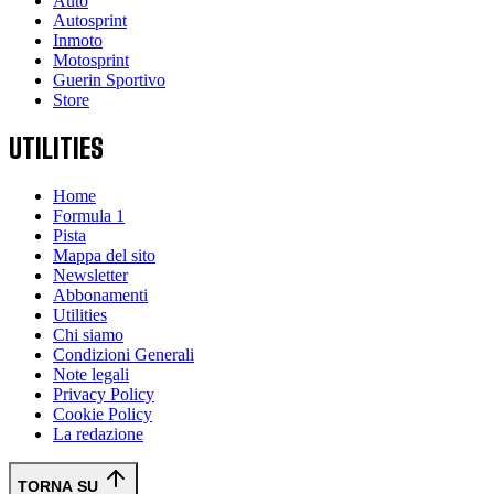
Auto
Autosprint
Inmoto
Motosprint
Guerin Sportivo
Store
UTILITIES
Home
Formula 1
Pista
Mappa del sito
Newsletter
Abbonamenti
Utilities
Chi siamo
Condizioni Generali
Note legali
Privacy Policy
Cookie Policy
La redazione
TORNA SU