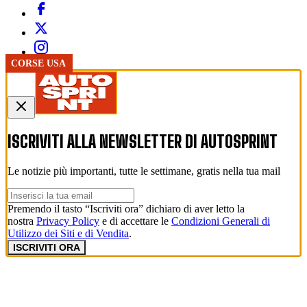
PISTA
FORMULA 1
CORSE USA
CORSE USA
ISCRIVITI ALLA NEWSLETTER DI
AUTOSPRINT
Le notizie più importanti, tutte le settimane, gratis nella tua mail
Premendo il tasto “Iscriviti ora” dichiaro di aver letto la
nostra
Privacy Policy
e di accettare le
Condizioni Generali di
Utilizzo dei Siti e di Vendita
.
ISCRIVITI ORA