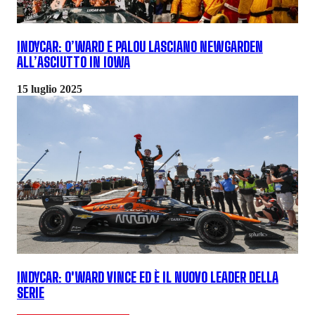
INDYCAR: O’WARD E PALOU LASCIANO NEWGARDEN
ALL’ASCIUTTO IN IOWA
15 luglio 2025
INDYCAR: O'WARD VINCE ED È IL NUOVO LEADER DELLA
SERIE