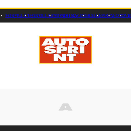
FORMULA 1
FORMULA E
MONDO RACING
RALLY
PISTA
FOTO
VI