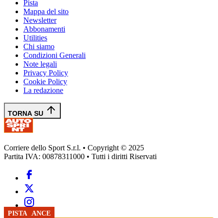
Pista
Mappa del sito
Newsletter
Abbonamenti
Utilities
Chi siamo
Condizioni Generali
Note legali
Privacy Policy
Cookie Policy
La redazione
TORNA SU
Corriere dello Sport S.r.l. • Copyright © 2025
Partita IVA: 00878311000 • Tutti i diritti Riservati
ENDURANCE
PISTA
PISTA
ENDURANCE
PISTA