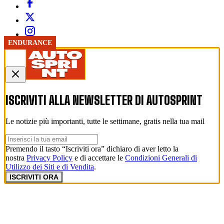
WEC
ENDURANCE
ENDURANCE
ENDURANCE
ENDURANCE
ENDURANCE
ENDURANCE
ENDURANCE
ENDURANCE
ENDURANCE
ENDURANCE
ISCRIVITI ALLA NEWSLETTER DI
AUTOSPRINT
Le notizie più importanti, tutte le settimane, gratis nella tua mail
Premendo il tasto “Iscriviti ora” dichiaro di aver letto la
nostra
Privacy Policy
e di accettare le
Condizioni Generali di
Utilizzo dei Siti e di Vendita
.
ISCRIVITI ORA