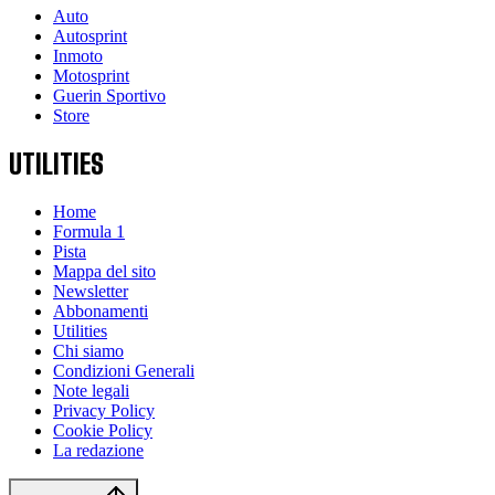
Auto
Autosprint
Inmoto
Motosprint
Guerin Sportivo
Store
UTILITIES
Home
Formula 1
Pista
Mappa del sito
Newsletter
Abbonamenti
Utilities
Chi siamo
Condizioni Generali
Note legali
Privacy Policy
Cookie Policy
La redazione