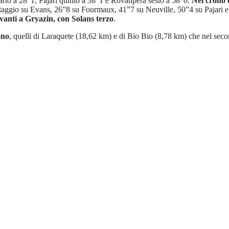
arto a 28”1, Pajari quinto a 38”1 e Rovanpera sesto a 58”0.
Nel crono d
taggio su Evans, 26”8 su Fourmaux, 41”7 su Neuville, 50”4 su Pajari e 1
vanti a Gryazin, con Solans terzo
.
ono
, quelli di Laraquete (18,62 km) e di Bio Bio (8,78 km) che nel seco