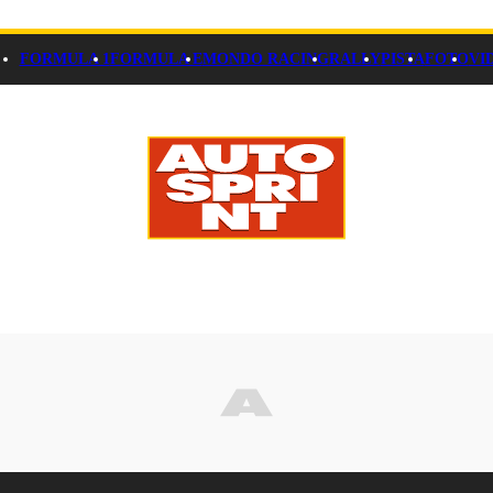
FORMULA 1
FORMULA E
MONDO RACING
RALLY
PISTA
FOTO
VI