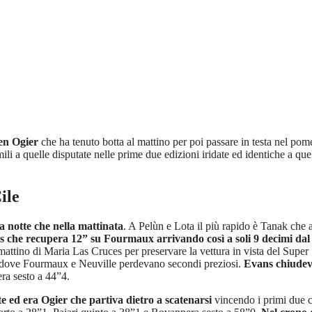
ien Ogier
che ha tenuto botta al mattino per poi passare in testa nel 
li a quelle disputate nelle prime due edizioni iridate ed identiche a quel
ile
a notte che nella mattinata
. A Pelùn e Lota il più rapido è Tanak che ap
 che recupera 12” su Fourmaux arrivando così a soli 9 decimi dal
 mattino di Maria Las Cruces per preservare la vettura in vista del Supe
 dove Fourmaux e Neuville perdevano secondi preziosi.
Evans chiudeva
ra sesto a 44”4.
te ed era Ogier che partiva dietro a scatenarsi
vincendo i primi due c