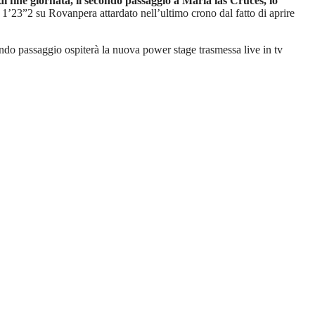
i fine giornata, il secondo passaggio a Maria las Cruces, lo
’23”2 su Rovanpera attardato nell’ultimo crono dal fatto di aprire
ndo passaggio ospiterà la nuova power stage trasmessa live in tv