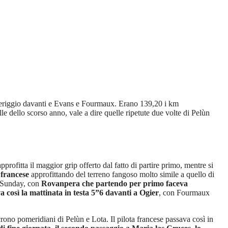
pomeriggio davanti e Evans e Fourmaux. Erano 139,20 i km
le dello scorso anno, vale a dire quelle ripetute due volte di Pelùn
profitta il maggior grip offerto dal fatto di partire primo, mentre si
 francese
approfittando del terreno fangoso molto simile a quello di
r Sunday, con
Rovanpera che partendo per primo faceva
 così la mattinata in testa 5”6 davanti a Ogier
, con Fourmaux
rono pomeridiani di Pelùn e Lota. Il pilota francese passava così in