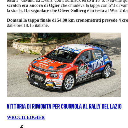
testa 1” davanti ad Evans, con Fourmaux terzo a 18”8, Neuville qu
scratch era ancora di Ogier
che chiudeva la tappa con 6”3 di van
la strada.
Da segnalare che Oliver Solberg è in testa al Wrc 2 da
Domani la tappa finale di 54,80 km cronometrati prevede 4 cr
dalle ore 18.15 italiane.
VITTORIA DI RIMONTA PER CRUGNOLA AL RALLY DEL LAZIO
WRC
CILE
OGIER