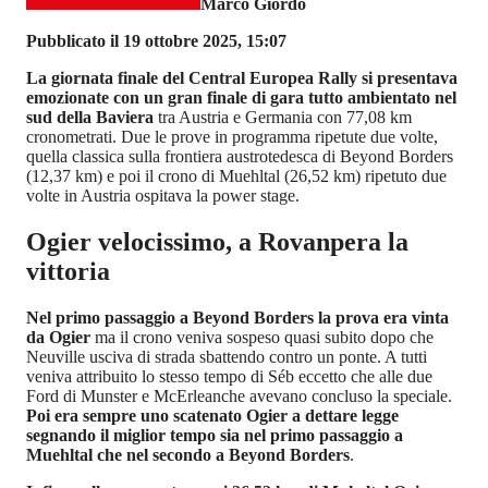
Marco Giordo
Pubblicato il 19 ottobre 2025, 15:07
La giornata finale del Central Europea Rally si presentava
emozionate con un gran finale di gara tutto ambientato nel
sud della Baviera
tra Austria e Germania con 77,08 km
cronometrati. Due le prove in programma ripetute due volte,
quella classica sulla frontiera austrotedesca di Beyond Borders
(12,37 km) e poi il crono di Muehltal (26,52 km) ripetuto due
volte in Austria ospitava la power stage.
Ogier velocissimo, a Rovanpera la
vittoria
Nel primo passaggio a Beyond Borders la prova era vinta
da Ogier
ma il crono veniva sospeso quasi subito dopo che
Neuville usciva di strada sbattendo contro un ponte. A tutti
veniva attribuito lo stesso tempo di Séb eccetto che alle due
Ford di Munster e McErleanche avevano concluso la speciale.
Poi era sempre uno scatenato Ogier a dettare legge
segnando il miglior tempo sia nel primo passaggio a
Muehltal che nel secondo a Beyond Borders
.