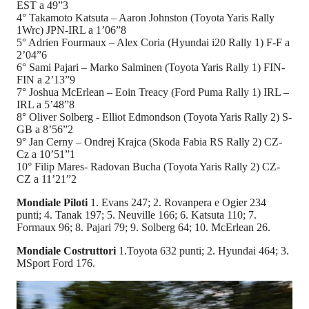
EST a 49”3
4° Takamoto Katsuta – Aaron Johnston (Toyota Yaris Rally
1Wrc) JPN-IRL a 1’06”8
5° Adrien Fourmaux – Alex Coria (Hyundai i20 Rally 1) F-F a
2’04”6
6° Sami Pajari – Marko Salminen (Toyota Yaris Rally 1) FIN-
FIN a 2’13”9
7° Joshua McErlean – Eoin Treacy (Ford Puma Rally 1) IRL –
IRL a 5’48”8
8° Oliver Solberg - Elliot Edmondson (Toyota Yaris Rally 2) S-
GB a 8’56”2
9° Jan Cerny – Ondrej Krajca (Skoda Fabia RS Rally 2) CZ-
Cz a 10’51”1
10° Filip Mares- Radovan Bucha (Toyota Yaris Rally 2) CZ-
CZ a 11’21”2
Mondiale Piloti
1. Evans 247; 2. Rovanpera e Ogier 234
punti; 4. Tanak 197; 5. Neuville 166; 6. Katsuta 110; 7.
Formaux 96; 8. Pajari 79; 9. Solberg 64; 10. McErlean 26.
Mondiale Costruttori
1.Toyota 632 punti; 2. Hyundai 464; 3.
MSport Ford 176.