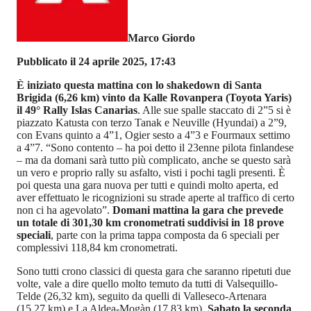
Marco Giordo
Pubblicato il 24 aprile 2025, 17:43
È iniziato questa mattina con lo shakedown di Santa
Brigida (6,26 km) vinto da Kalle Rovanpera (Toyota Yaris)
il 49° Rally Islas Canarias
. Alle sue spalle staccato di 2”5 si è
piazzato Katusta con terzo Tanak e Neuville (Hyundai) a 2”9,
con Evans quinto a 4”1, Ogier sesto a 4”3 e Fourmaux settimo
a 4”7. “Sono contento – ha poi detto il 23enne pilota finlandese
– ma da domani sarà tutto più complicato, anche se questo sarà
un vero e proprio rally su asfalto, visti i pochi tagli presenti. È
poi questa una gara nuova per tutti e quindi molto aperta, ed
aver effettuato le ricognizioni su strade aperte al traffico di certo
non ci ha agevolato”.
Domani mattina la gara che prevede
un totale di 301,30 km cronometrati suddivisi in 18 prove
speciali
, parte con la prima tappa composta da 6 speciali per
complessivi 118,84 km cronometrati.
Sono tutti crono classici di questa gara che saranno ripetuti due
volte, vale a dire quello molto temuto da tutti di Valsequillo-
Telde (26,32 km), seguito da quelli di Valleseco-Artenara
(15,27 km) e La Aldea-Mogàn (17.83 km).
Sabato la seconda