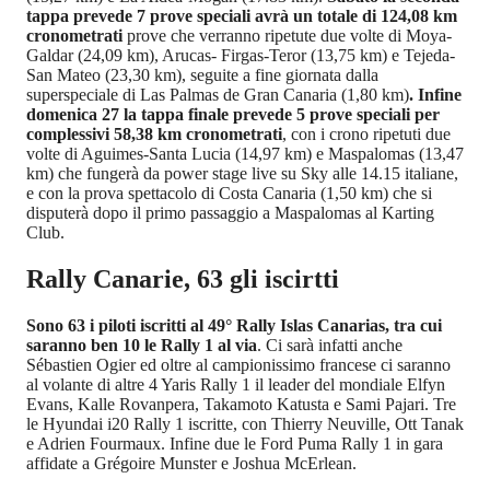
tappa prevede 7 prove speciali avrà un totale di 124,08 km
cronometrati
prove che verranno ripetute due volte di Moya-
Galdar (24,09 km), Arucas- Firgas-Teror (13,75 km) e Tejeda-
San Mateo (23,30 km), seguite a fine giornata dalla
superspeciale di Las Palmas de Gran Canaria (1,80 km)
. Infine
domenica 27 la tappa finale prevede 5 prove speciali per
complessivi 58,38 km cronometrati
, con i crono ripetuti due
volte di Aguimes-Santa Lucia (14,97 km) e Maspalomas (13,47
km) che fungerà da power stage live su Sky alle 14.15 italiane,
e con la prova spettacolo di Costa Canaria (1,50 km) che si
disputerà dopo il primo passaggio a Maspalomas al Karting
Club.
Rally Canarie, 63 gli iscirtti
Sono 63 i piloti iscritti al 49° Rally Islas Canarias, tra cui
saranno ben 10 le Rally 1 al via
. Ci sarà infatti anche
Sébastien Ogier ed oltre al campionissimo francese ci saranno
al volante di altre 4 Yaris Rally 1 il leader del mondiale Elfyn
Evans, Kalle Rovanpera, Takamoto Katusta e Sami Pajari. Tre
le Hyundai i20 Rally 1 iscritte, con Thierry Neuville, Ott Tanak
e Adrien Fourmaux. Infine due le Ford Puma Rally 1 in gara
affidate a Grégoire Munster e Joshua McErlean.