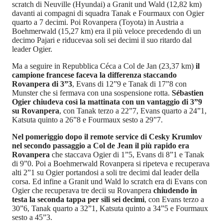
scratch di Neuville (Hyundai) a Granit und Wald (12,82 km)
davanti ai compagni di squadra Tanak e Fourmaux con Ogier
quarto a 7 decimi. Poi Rovanpera (Toyota) in Austria a
Boehmerwald (15,27 km) era il più veloce precedendo di un
decimo Pajari e riducevaa soli sei decimi il suo ritardo dal
leader Ogier.
Ma a seguire in Repubblica Céca a Col de Jan (23,37 km)
il
campione francese faceva la differenza staccando
Rovanpera di 3”3
, Evans di 12”9 e Tanak di 17”8 con
Munster che si fermava con una sospensione rotta.
Sébastien
Ogier chiudeva così la mattinata con un vantaggio di 3”9
su Rovanpera
, con Tanak terzo a 22”7, Evans quarto a 24”1,
Katsuta quinto a 26”8 e Fourmaux sesto a 29”7.
Nel pomeriggio dopo il remote service di Cesky Krumlov
nel secondo passaggio a Col de Jean il più rapido era
Rovanpera
che staccava Ogier di 1”5, Evans di 8”1 e Tanak
di 9”0. Poi a Boehmerwald Rovanpera si ripeteva e recuperava
alti 2”1 su Ogier portandosi a soli tre decimi dal leader della
corsa. Ed infine a Granit und Wald lo scratch era di Evans con
Ogier che recuperava tre decii su Rovanpera
chiudendo in
testa la seconda tappa per sili sei decimi
, con Evans terzo a
30”6, Tanak quarto a 32”1, Katsuta quinto a 34”5 e Fourmaux
sesto a 45”3.