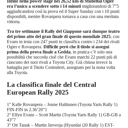
Infine nella power stage nei 26,52 km di Muheltal Ogier
era l’unico a scendere sotto i 14 minuti
migliorandosi di 7”5
aggiudicandosi così la prova ed il Super Sunday con i 10 punti
disponibili, mentre Rovanpera tornava a casa con una meritata
vittoria.
Tra tre settimane il Rally del Giappone sarà dunque teatro
del primo atto del gran finale di questo mondiale 2025
, con
Evans in testa con 247 punti in classifica contro i 234 dei rivali
Ogier e Rovanpera.
Difficile però che il titolo si assegni
prima della prova finale a Gedda
, in pratica c’è solo una
possibilità che succeda cioè che Evans marchi 22 punti più di
ciascuno dei suoi rivali a Toyota City. Già chiusa invece la
battaglia per il Titolo Costruttori, assegnato per la nona volta
alla Toyota.
La classifica finale del Central
European Rally 2025
1° Kalle Rovanpera – Jonne Halttunen (Toyota Yaris Rally 1)
FIN-FIN in 2.36’20”1
2° Elfyn Evans – Scott Martin (Toyota Yaris Rally 1) GB-GB a
43”7
3° Ott Tanak – Martin Jarveoja (Hyundai i20 Rally 1) EST-