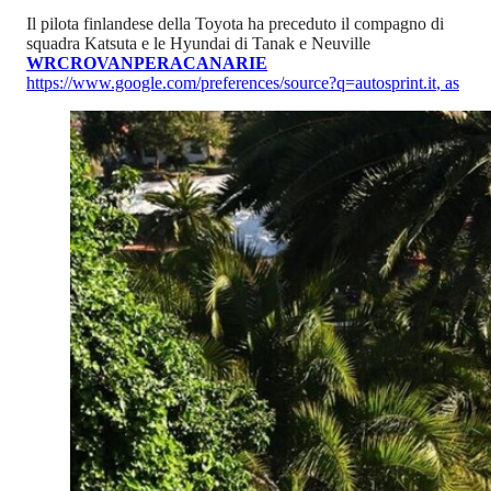
Il pilota finlandese della Toyota ha preceduto il compagno di
squadra Katsuta e le Hyundai di Tanak e Neuville
WRC
ROVANPERA
CANARIE
https://www.google.com/preferences/source?q=autosprint.it
,
as