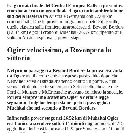
La giornata finale del Central Europea Rally si presentava
emozionate con un gran finale di gara tutto ambientato nel
sud della Baviera
tra Austria e Germania con 77,08 km
cronometrati. Due le prove in programma ripetute due volte,
quella classica sulla frontiera austrotedesca di Beyond Borders
(12,37 km) e poi il crono di Muehltal (26,52 km) ripetuto due
volte in Austria ospitava la power stage.
Ogier velocissimo, a Rovanpera la
vittoria
Nel primo passaggio a Beyond Borders la prova era vinta
da Ogier
ma il crono veniva sospeso quasi subito dopo che
Neuville usciva di strada sbattendo contro un ponte. A tutti
veniva attribuito lo stesso tempo di Séb eccetto che alle due
Ford di Munster e McErleanche avevano concluso la speciale.
Poi era sempre uno scatenato Ogier a dettare legge
segnando il miglior tempo sia nel primo passaggio a
Muehltal che nel secondo a Beyond Borders
.
Infine nella power stage nei 26,52 km di Muheltal Ogier
era l’unico a scendere sotto i 14 minuti
migliorandosi di 7”5
aggiudicandosi così la prova ed il Super Sunday con i 10 punti