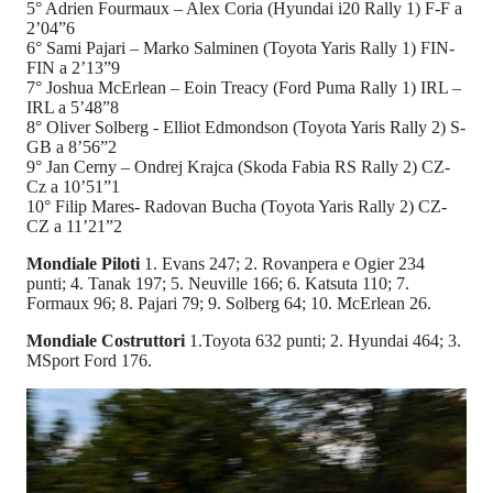
5° Adrien Fourmaux – Alex Coria (Hyundai i20 Rally 1) F-F a
2’04”6
6° Sami Pajari – Marko Salminen (Toyota Yaris Rally 1) FIN-
FIN a 2’13”9
7° Joshua McErlean – Eoin Treacy (Ford Puma Rally 1) IRL –
IRL a 5’48”8
8° Oliver Solberg - Elliot Edmondson (Toyota Yaris Rally 2) S-
GB a 8’56”2
9° Jan Cerny – Ondrej Krajca (Skoda Fabia RS Rally 2) CZ-
Cz a 10’51”1
10° Filip Mares- Radovan Bucha (Toyota Yaris Rally 2) CZ-
CZ a 11’21”2
Mondiale Piloti
1. Evans 247; 2. Rovanpera e Ogier 234
punti; 4. Tanak 197; 5. Neuville 166; 6. Katsuta 110; 7.
Formaux 96; 8. Pajari 79; 9. Solberg 64; 10. McErlean 26.
Mondiale Costruttori
1.Toyota 632 punti; 2. Hyundai 464; 3.
MSport Ford 176.