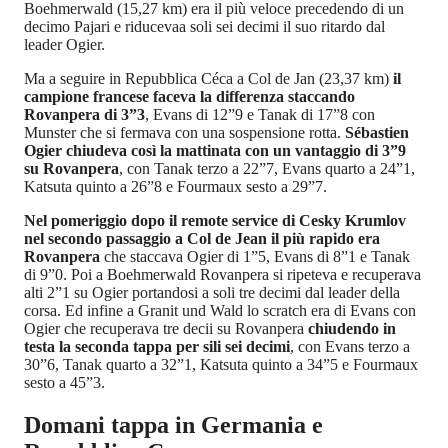
Boehmerwald (15,27 km) era il più veloce precedendo di un
decimo Pajari e riducevaa soli sei decimi il suo ritardo dal
leader Ogier.
Ma a seguire in Repubblica Céca a Col de Jan (23,37 km)
il
campione francese faceva la differenza staccando
Rovanpera di 3”3
, Evans di 12”9 e Tanak di 17”8 con
Munster che si fermava con una sospensione rotta.
Sébastien
Ogier chiudeva così la mattinata con un vantaggio di 3”9
su Rovanpera
, con Tanak terzo a 22”7, Evans quarto a 24”1,
Katsuta quinto a 26”8 e Fourmaux sesto a 29”7.
Nel pomeriggio dopo il remote service di Cesky Krumlov
nel secondo passaggio a Col de Jean il più rapido era
Rovanpera
che staccava Ogier di 1”5, Evans di 8”1 e Tanak
di 9”0. Poi a Boehmerwald Rovanpera si ripeteva e recuperava
alti 2”1 su Ogier portandosi a soli tre decimi dal leader della
corsa. Ed infine a Granit und Wald lo scratch era di Evans con
Ogier che recuperava tre decii su Rovanpera
chiudendo in
testa la seconda tappa per sili sei decimi
, con Evans terzo a
30”6, Tanak quarto a 32”1, Katsuta quinto a 34”5 e Fourmaux
sesto a 45”3.
Domani tappa in Germania e