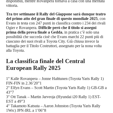
disponibili, mentre Rovanpera tornava a casa con una meritata
vittoria.
Tra tre settimane il Rally del Giappone sarà dunque teatro
del primo atto del gran finale di questo mondiale 2025
, con
Evans in testa con 247 punti in classifica contro i 234 dei rivali
Ogier e Rovanpera.
Difficile però che il titolo si assegni
prima della prova finale a Gedda
, in pratica c’è solo una
possibilità che succeda cioè che Evans marchi 22 punti più di
ciascuno dei suoi rivali a Toyota City. Già chiusa invece la
battaglia per il Titolo Costruttori, assegnato per la nona volta
alla Toyota.
La classifica finale del Central
European Rally 2025
1° Kalle Rovanpera – Jonne Halttunen (Toyota Yaris Rally 1)
FIN-FIN in 2.36’20”1
2° Elfyn Evans – Scott Martin (Toyota Yaris Rally 1) GB-GB a
43”7
3° Ott Tanak – Martin Jarveoja (Hyundai i20 Rally 1) EST-
EST a 49”3
4° Takamoto Katsuta – Aaron Johnston (Toyota Yaris Rally
1Wrc) JPN-IRL a 1’06”8