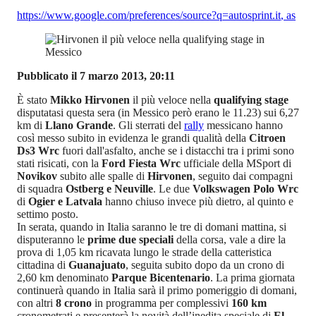
https://www.google.com/preferences/source?q=autosprint.it
,
as
Pubblicato il 7 marzo 2013, 20:11
È stato
Mikko Hirvonen
il più veloce nella
qualifying stage
disputatasi questa sera (in Messico però erano le 11.23) sui 6,27
km di
Llano Grande
. Gli sterrati del
rally
messicano hanno
così messo subito in evidenza le grandi qualità della
Citroen
Ds3 Wrc
fuori dall'asfalto, anche se i distacchi tra i primi sono
stati risicati, con la
Ford Fiesta Wrc
ufficiale della MSport di
Novikov
subito alle spalle di
Hirvonen
, seguito dai compagni
di squadra
Ostberg e Neuville
. Le due
Volkswagen Polo Wrc
di
Ogier e Latvala
hanno chiuso invece più dietro, al quinto e
settimo posto.
In serata, quando in Italia saranno le tre di domani mattina, si
disputeranno le
prime due speciali
della corsa, vale a dire la
prova di 1,05 km ricavata lungo le strade della catteristica
cittadina di
Guanajuato
, seguita subito dopo da un crono di
2,60 km denominato
Parque Bicentenario
. La prima giornata
continuerà quando in Italia sarà il primo pomeriggio di domani,
con altri
8 crono
in programma per complessivi
160 km
cronometrati e presenterà la novità dell’inedita speciale di
El