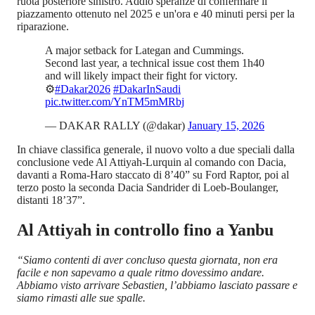
ruota posteriore sinistro. Addio speranze di confermare il
piazzamento ottenuto nel 2025 e un'ora e 40 minuti persi per la
riparazione.
A major setback for Lategan and Cummings.
Second last year, a technical issue cost them 1h40
and will likely impact their fight for victory.
⚙️
#Dakar2026
#DakarInSaudi
pic.twitter.com/YnTM5mMRbj
— DAKAR RALLY (@dakar)
January 15, 2026
In chiave classifica generale, il nuovo volto a due speciali dalla
conclusione vede Al Attiyah-Lurquin al comando con Dacia,
davanti a Roma-Haro staccato di 8’40” su Ford Raptor, poi al
terzo posto la seconda Dacia Sandrider di Loeb-Boulanger,
distanti 18’37”.
Al Attiyah in controllo fino a Yanbu
“Siamo contenti di aver concluso questa giornata, non era
facile e non sapevamo a quale ritmo dovessimo andare.
Abbiamo visto arrivare Sebastien, l’abbiamo lasciato passare e
siamo rimasti alle sue spalle.