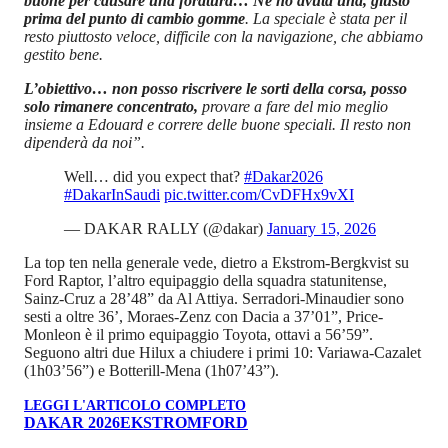
buone per causare una foratura… Ne ho avuta una, giusto
prima del punto di cambio gomme
. La speciale è stata per il
resto piuttosto veloce, difficile con la navigazione, che abbiamo
gestito bene.
L’obiettivo… non posso riscrivere le sorti della corsa, posso
solo rimanere concentrato,
provare a fare del mio meglio
insieme a Edouard e correre delle buone speciali. Il resto non
dipenderà da noi”.
Well… did you expect that?
#Dakar2026
#DakarInSaudi
pic.twitter.com/CvDFHx9vXI
— DAKAR RALLY (@dakar)
January 15, 2026
La top ten nella generale vede, dietro a Ekstrom-Bergkvist su
Ford Raptor, l’altro equipaggio della squadra statunitense,
Sainz-Cruz a 28’48” da Al Attiya. Serradori-Minaudier sono
sesti a oltre 36’, Moraes-Zenz con Dacia a 37’01”, Price-
Monleon è il primo equipaggio Toyota, ottavi a 56’59”.
Seguono altri due Hilux a chiudere i primi 10: Variawa-Cazalet
(1h03’56”) e Botterill-Mena (1h07’43”).
LEGGI L'ARTICOLO COMPLETO
DAKAR 2026
EKSTROM
FORD