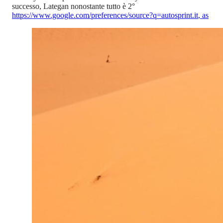
successo, Lategan nonostante tutto è 2°
https://www.google.com/preferences/source?q=autosprint.it
,
as