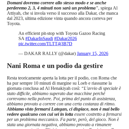
Domani dovremo correre allo stesso modo e se anche
perderemo 2, 3, 4 minuti non sarà un problema
”
, spiega Al
Attiyah, che si invola verso il successo alla Dakar, che manca
dal 2023, ultima edizione vinta quando ancora correva per
Toyota.
An efficient pit-stop with Toyota Gazoo Racing
SA
#DakarInSaudi
#Dakar2026
pic.twitter.com/TLTT4j3B7D
— DAKAR RALLY (@dakar)
January 15, 2026
Nani Roma e un podio da gestire
Resta teoricamente aperta la lotta per il podio, con Roma che
ha pur sempre 10 minuti di margine su Loeb e riassume la
giornata conclusa ad Al Henakiyah così:
“L’avvio di speciale è
stato difficile, abbiamo superato due macchine perché
correvamo nella polvere. Poi, prima del punto di assistenza,
abbiamo provato a correre con una certa costanza di ritmo.
Abbiamo visto fermarsi Lategan, ci dispiace, non è mai bello
vedere qualcuno con cui sei in lotta
essere
costretto a fermarsi
per un problema meccanico. Fa parte, però, del gioco. Non è
stata una giornata negativa, abbiamo provato a rimanere