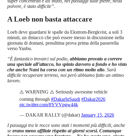
super concentrati e all’inizio, nei passaggi sulle pietre, nella
polvere, è stato difficile”.
A Loeb non basta attaccare
Loeb deve guardarsi le spalle da Ekstrom-Bergkvist, a soli 3
minuti, un distacco che può essere messo in discussione nella
giornata di domani, penultima prova prima della passerella
verso Yanbu.
“È fantastico trovarci sul podio,
abbiamo provato a correre
una speciale all’attacco, ho spinto davvero a fondo e ho visto
che anche Nani ha corso con un ritmo molto alto
. Sarà
difficile recuperare terreno, noi però abbiamo fatto un ottimo
lavoro.
⚠️ WARNING ⚠️ Seriously awesome vehicle
coming through
#DakarInSaudi
#Dakar2026
pic.twitter.com/8YVVpgw44k
— DAKAR RALLY (@dakar)
January 15, 2026
I passaggi tra le rocce sono stati i momenti più difficili, anche
se
erano meno affilate rispetto ai giorni scorsi. Comunque