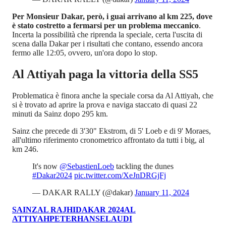
Per Monsieur Dakar, però, i guai arrivano al km 225, dove
è stato costretto a fermarsi per un problema meccanico
.
Incerta la possibilità che riprenda la speciale, certa l'uscita di
scena dalla Dakar per i risultati che contano, essendo ancora
fermo alle 12:05, ovvero, un'ora dopo lo stop.
Al Attiyah paga la vittoria della SS5
Problematica è finora anche la speciale corsa da Al Attiyah, che
si è trovato ad aprire la prova e naviga staccato di quasi 22
minuti da Sainz dopo 295 km.
Sainz che precede di 3'30" Ekstrom, di 5' Loeb e di 9' Moraes,
all'ultimo riferimento cronometrico affrontato da tutti i big, al
km 246.
It's now
@SebastienLoeb
tackling the dunes
#Dakar2024
pic.twitter.com/XeJnDRGjFj
— DAKAR RALLY (@dakar)
January 11, 2024
SAINZ
AL RAJHI
DAKAR 2024
AL
ATTIYAH
PETERHANSEL
AUDI