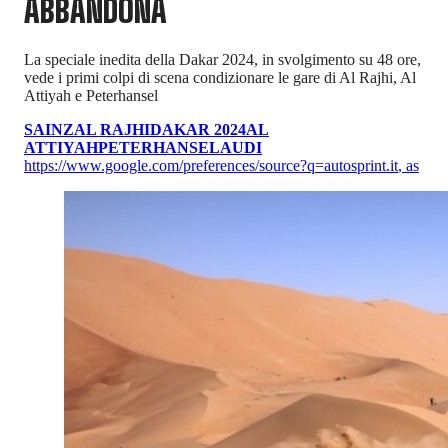
ABBANDONA
La speciale inedita della Dakar 2024, in svolgimento su 48 ore,
vede i primi colpi di scena condizionare le gare di Al Rajhi, Al
Attiyah e Peterhansel
SAINZ
AL RAJHI
DAKAR 2024
AL
ATTIYAH
PETERHANSEL
AUDI
https://www.google.com/preferences/source?q=autosprint.it
,
as