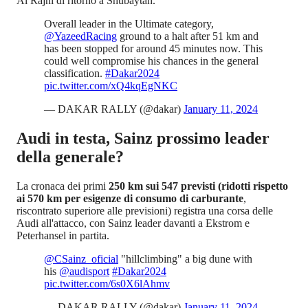
Al Rajhi di ritorno a Shubaytah.
Overall leader in the Ultimate category,
@YazeedRacing
ground to a halt after 51 km and
has been stopped for around 45 minutes now. This
could well compromise his chances in the general
classification.
#Dakar2024
pic.twitter.com/xQ4kqEgNKC
— DAKAR RALLY (@dakar)
January 11, 2024
Audi in testa, Sainz prossimo leader
della generale?
La cronaca dei primi
250 km sui 547 previsti (ridotti rispetto
ai 570 km per esigenze di consumo di carburante
,
riscontrato superiore alle previsioni) registra una corsa delle
Audi all'attacco, con Sainz leader davanti a Ekstrom e
Peterhansel in partita.
@CSainz_oficial
"hillclimbing" a big dune with
his
@audisport
#Dakar2024
pic.twitter.com/6s0X6lAhmv
— DAKAR RALLY (@dakar)
January 11, 2024