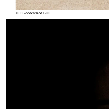
©
F.Gooden/Red Bull