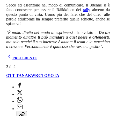
Secco ed essenziale nel modo di comunicare, il 38enne si è
fatto conoscere per essere il Räikkönen dei
rally
almeno da
questo punto di vista. Uomo più del fare, che del dire, alle
parole edulcorate ha sempre preferito quelle schiette, anche se
spiacevoli.
"È molto diretto nel modo di esprimersi
- ha svelato -
Da un
momento all'altro ti può mandare a quel paese e offenderti
,
ma solo perché il suo interesse è aiutare il team e la macchina
a crescere. Personalmente è qualcosa che riesco a gestire".
PRECEDENTE
2
di
2
OTT TANAK
WRC
TOYOTA