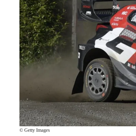
©
Getty Images