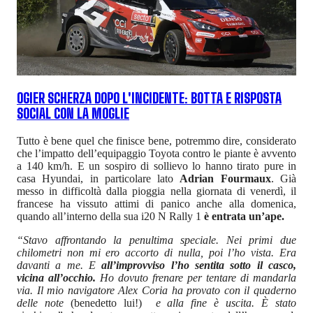
OGIER SCHERZA DOPO L'INCIDENTE: BOTTA E RISPOSTA
SOCIAL CON LA MOGLIE
Tutto è bene quel che finisce bene, potremmo dire, considerato
che l’impatto dell’equipaggio Toyota contro le piante è avvento
a 140 km/h. E un sospiro di sollievo lo hanno tirato pure in
casa Hyundai, in particolare lato
Adrian Fourmaux
. Già
messo in difficoltà dalla pioggia nella giornata di venerdì, il
francese ha vissuto attimi di panico anche alla domenica,
quando all’interno della sua i20 N Rally 1
è entrata un’ape.
“Stavo affrontando la penultima speciale. Nei primi due
chilometri non mi ero accorto di nulla, poi l’ho vista. Era
davanti a me. E
all’improvviso l’ho sentita sotto il casco,
vicina all’occhio.
Ho dovuto frenare per tentare di mandarla
via. Il mio navigatore Alex Coria ha provato con il quaderno
delle note
(benedetto lui!)
e alla fine è uscita. È stato