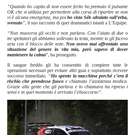
“Quando ho capito di non essere ferito ho premuto il pulsante
OK che si utilizza per permettere alla corsa di ripartire se non
vi è alcuna emergenza, ma poi
ho visto Séb sdraiato sull’erba,
svenuto
”
, il suo racconto di quei drammatici istanti a L’Equipe.
“Non muoveva gli occhi e non parlava. Con l’aiuto di due o
tre spettatori gli abbiamo sollevato la testa, mentre io gli facevo
aria con il blocco delle note
.
Non avevo mai affrontato una
situazione del genere in vita mia, però sapevo di dover
mantenere la calma
”, ha proseguito.
Il sangue freddo gli ha consentito di compiere tutte le
operazioni necessari per evitare altri guai e soprattutto ricevere
soccorso immediato
. “
Ho spento la macchina perché c’era il
rischio che prendesse fuoco
e chiamato l’assistenza medica.
Grazie alla gente che gli parlava e lo chiamava ha ripreso i
sensi e in quel momento è arrivato l’elisoccorso”.