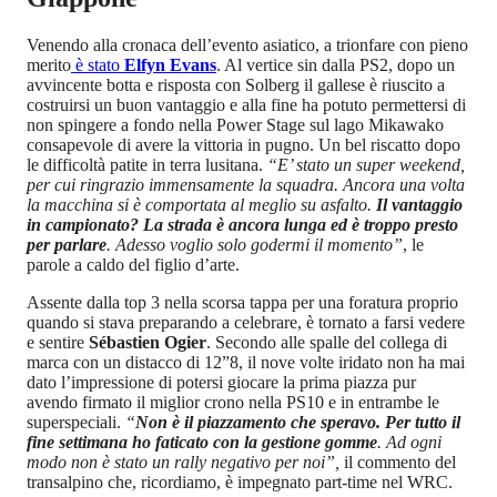
Venendo alla cronaca dell’evento asiatico, a trionfare con pieno
merito
è stato
Elfyn Evans
. Al vertice sin dalla PS2, dopo un
avvincente botta e risposta con Solberg il gallese è riuscito a
costruirsi un buon vantaggio e alla fine ha potuto permettersi di
non spingere a fondo nella Power Stage sul lago Mikawako
consapevole di avere la vittoria in pugno. Un bel riscatto dopo
le difficoltà patite in terra lusitana.
“E’ stato un super weekend,
per cui ringrazio immensamente la squadra. Ancora una volta
la macchina si è comportata al meglio su asfalto.
Il vantaggio
in campionato? La strada è ancora lunga ed è troppo presto
per parlare
. Adesso voglio solo godermi il momento”
, le
parole a caldo del figlio d’arte.
Assente dalla top 3 nella scorsa tappa per una foratura proprio
quando si stava preparando a celebrare, è tornato a farsi vedere
e sentire
Sébastien Ogier
. Secondo alle spalle del collega di
marca con un distacco di 12”8, il nove volte iridato non ha mai
dato l’impressione di potersi giocare la prima piazza pur
avendo firmato il miglior crono nella PS10 e in entrambe le
superspeciali.
“
Non è il piazzamento che speravo. Per tutto il
fine settimana ho faticato con la gestione gomme
. Ad ogni
modo non è stato un rally negativo per noi”,
il commento del
transalpino che, ricordiamo, è impegnato part-time nel WRC.