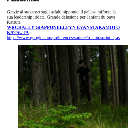
Grazie al successo sugli asfalti nipponici il gallese rafforza la
sua leadership iridata. Grande delusione per l'enfant du pays
Katsuta
WRC
RALLY GIAPPONE
ELFYN EVANS
TAKAMOTO
KATSUTA
https://www.google.com/preferences/source?q=autosprint.it
,
as