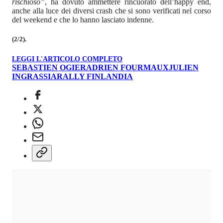
rischioso”
, ha dovuto ammettere rincuorato dell’happy end,
anche alla luce dei diversi crash che si sono verificati nel corso
del weekend e che lo hanno lasciato indenne.
(2/2).
LEGGI L'ARTICOLO COMPLETO
SEBASTIEN OGIER
ADRIEN FOURMAUX
JULIEN
INGRASSIA
RALLY FINLANDIA