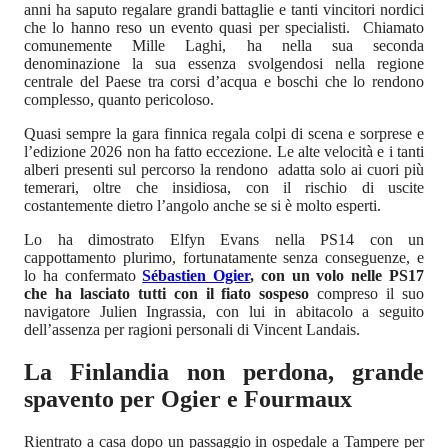
anni ha saputo regalare grandi battaglie e tanti vincitori nordici
che lo hanno reso un evento quasi per specialisti. Chiamato
comunemente Mille Laghi, ha nella sua seconda
denominazione la sua essenza svolgendosi nella regione
centrale del Paese tra corsi d’acqua e boschi che lo rendono
complesso, quanto pericoloso.
Quasi sempre la gara finnica regala colpi di scena e sorprese e
l’edizione 2026 non ha fatto eccezione. Le alte velocità e i tanti
alberi presenti sul percorso la rendono adatta solo ai cuori più
temerari, oltre che insidiosa, con il rischio di uscite
costantemente dietro l’angolo anche se si è molto esperti.
Lo ha dimostrato Elfyn Evans nella PS14 con un
cappottamento plurimo, fortunatamente senza conseguenze, e
lo ha confermato
Sébastien Ogier
, con un volo nelle PS17
che ha lasciato tutti con il fiato sospeso
compreso il suo
navigatore Julien Ingrassia, con lui in abitacolo a seguito
dell’assenza per ragioni personali di Vincent Landais.
La Finlandia non perdona, grande
spavento per Ogier e Fourmaux
Rientrato a casa dopo un passaggio in ospedale a Tampere per