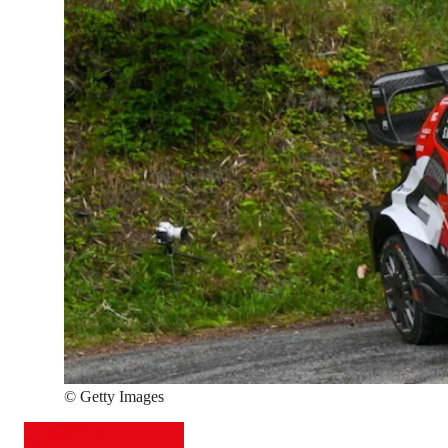
©
Getty Images