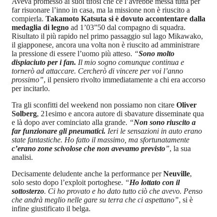
Aveva promesso ai suoi tifosi che ce l’avrebbe messa tutta per
far risuonare l’inno in casa, ma la missione non è riuscito a
compierla.
Takamoto Katsuta si è dovuto accontentare dalla
medaglia di legno
ad 1’03”50 dal compagno di squadra.
Risultato il più rapido nel primo passaggio sul lago Mikawako,
il giapponese, ancora una volta non è riuscito ad amministrare
la pressione di essere l’uomo più atteso.
“
Sono molto
dispiaciuto per i fan.
Il mio sogno comunque continua e
tornerò ad attaccare. Cercherò di vincere per voi l’anno
prossimo”
, il pensiero rivolto immediatamente a chi era accorso
per incitarlo.
Tra gli sconfitti del weekend non possiamo non citare
Oliver
Solberg
, 21esimo e ancora autore di sbavature disseminate qua
e là dopo aver cominciato alla grande.
“
Non sono riuscito a
far funzionare gli pneumatici.
Ieri le sensazioni in auto erano
state fantastiche. Ho fatto il massimo, ma sfortunatamente
c’erano zone scivolose che non avevamo previsto
”
, la sua
analisi.
Decisamente deludente anche la performance per
Neuville
,
solo sesto dopo l’exploit portoghese.
“
Ho lottato con il
sottosterzo
. Ci ho provato e ho dato tutto ciò che avevo. Penso
che andrà meglio nelle gare su terra che ci aspettano”
, si è
infine giustificato il belga.