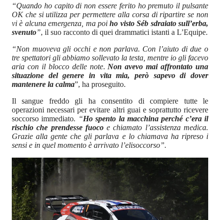
“Quando ho capito di non essere ferito ho premuto il pulsante
OK che si utilizza per permettere alla corsa di ripartire se non
vi è alcuna emergenza, ma poi
ho visto Séb sdraiato sull’erba,
svenuto
”
, il suo racconto di quei drammatici istanti a L’Equipe.
“Non muoveva gli occhi e non parlava. Con l’aiuto di due o
tre spettatori gli abbiamo sollevato la testa, mentre io gli facevo
aria con il blocco delle note
.
Non avevo mai affrontato una
situazione del genere in vita mia, però sapevo di dover
mantenere la calma
”, ha proseguito.
Il sangue freddo gli ha consentito di compiere tutte le
operazioni necessari per evitare altri guai e soprattutto ricevere
soccorso immediato
. “
Ho spento la macchina perché c’era il
rischio che prendesse fuoco
e chiamato l’assistenza medica.
Grazie alla gente che gli parlava e lo chiamava ha ripreso i
sensi e in quel momento è arrivato l’elisoccorso”.