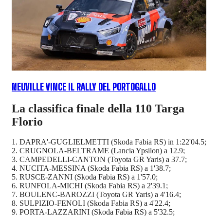
NEUVILLE VINCE IL RALLY DEL PORTOGALLO
La classifica finale della 110 Targa
Florio
1. DAPRA'-GUGLIELMETTI (Skoda Fabia RS) in 1:22'04.5;
2. CRUGNOLA-BELTRAME (Lancia Ypsilon) a 12.9;
3. CAMPEDELLI-CANTON (Toyota GR Yaris) a 37.7;
4. NUCITA-MESSINA (Skoda Fabia RS) a 1'38.7;
5. RUSCE-ZANNI (Skoda Fabia RS) a 1'57.0;
6. RUNFOLA-MICHI (Skoda Fabia RS) a 2'39.1;
7. BOULENC-BAROZZI (Toyota GR Yaris) a 4'16.4;
8. SULPIZIO-FENOLI (Skoda Fabia RS) a 4'22.4;
9. PORTA-LAZZARINI (Skoda Fabia RS) a 5'32.5;