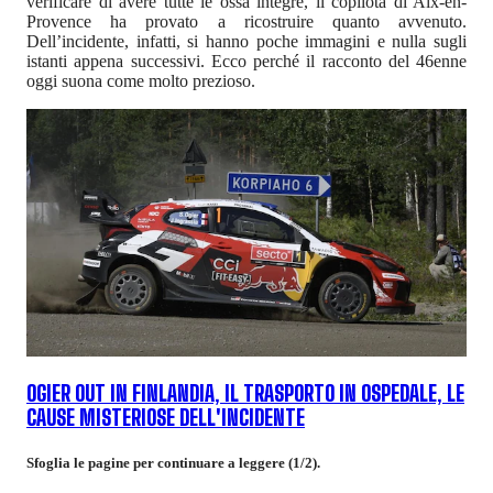
verificare di avere tutte le ossa integre, il copilota di Aix-en-
Provence ha provato a ricostruire quanto avvenuto.
Dell’incidente, infatti, si hanno poche immagini e nulla sugli
istanti appena successivi. Ecco perché il racconto del 46enne
oggi suona come molto prezioso.
OGIER OUT IN FINLANDIA, IL TRASPORTO IN OSPEDALE, LE
CAUSE MISTERIOSE DELL'INCIDENTE
Sfoglia le pagine per continuare a leggere (1/2).