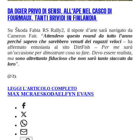
DA OGIER PRIVO DI SENSI, ALL'APE NEL CASCO DI
FOURMAUX, TANTI BRIVIDI IN FINLANDIA
Su Škoda Fabia RS Rally2, il nipote d’arte sarà navigato da
Cameron Fair.
“
Attendevo questo round da tutto l’anno
perché sapevo che sarebbero venuti dei ragazzi veloci
– ha
affermato entusiasta al sito DirtFish –
Per me sarà
un’occasione per dimostrare cosa so fare. Devo essere realista,
ma
sono altrettanto fiducioso che non sarò tanto staccato da
loro
".
(2/2).
LEGGI L'ARTICOLO COMPLETO
MAX MCRAE
SKODA
ELFYN EVANS