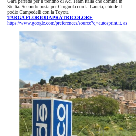
Gara perfetta per il trentino di Aci Team Italia che domina in
Sicilia. Secondo posta per Crugnola con la Lancia, chiude il
podio Campedelli con la Toyota
TARGA FLORIO
DAPRÀ
TRICOLORE
https://www.google.com/preferences/source?q=autosprint.it
,
as