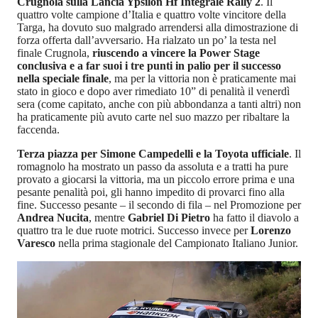
Crugnola sulla
Lancia Ypsilon Hf Integrale Rally 2
. Il
quattro volte campione d’Italia e quattro volte vincitore della
Targa, ha dovuto suo malgrado arrendersi alla dimostrazione di
forza offerta dall’avversario. Ha rialzato un po’ la testa nel
finale Crugnola,
riuscendo a vincere la Power Stage
conclusiva e a far suoi i tre punti in palio per il successo
nella speciale finale
, ma per la vittoria non è praticamente mai
stato in gioco e dopo aver rimediato 10” di penalità il venerdì
sera (come capitato, anche con più abbondanza a tanti altri) non
ha praticamente più avuto carte nel suo mazzo per ribaltare la
faccenda.
Terza piazza per Simone Campedelli e la Toyota ufficiale
. Il
romagnolo ha mostrato un passo da assoluta e a tratti ha pure
provato a giocarsi la vittoria, ma un piccolo errore prima e una
pesante penalità poi, gli hanno impedito di provarci fino alla
fine. Successo pesante – il secondo di fila – nel Promozione per
Andrea Nucita
, mentre
Gabriel Di Pietro
ha fatto il diavolo a
quattro tra le due ruote motrici. Successo invece per
Lorenzo
Varesco
nella prima stagionale del Campionato Italiano Junior.