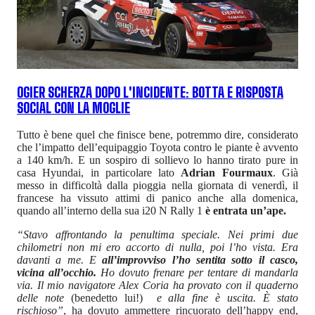
OGIER SCHERZA DOPO L'INCIDENTE: BOTTA E RISPOSTA
SOCIAL CON LA MOGLIE
Tutto è bene quel che finisce bene, potremmo dire, considerato
che l’impatto dell’equipaggio Toyota contro le piante è avvento
a 140 km/h. E un sospiro di sollievo lo hanno tirato pure in
casa Hyundai, in particolare lato
Adrian Fourmaux
. Già
messo in difficoltà dalla pioggia nella giornata di venerdì, il
francese ha vissuto attimi di panico anche alla domenica,
quando all’interno della sua i20 N Rally 1
è entrata un’ape.
“Stavo affrontando la penultima speciale. Nei primi due
chilometri non mi ero accorto di nulla, poi l’ho vista. Era
davanti a me. E
all’improvviso l’ho sentita sotto il casco,
vicina all’occhio.
Ho dovuto frenare per tentare di mandarla
via. Il mio navigatore Alex Coria ha provato con il quaderno
delle note
(benedetto lui!)
e alla fine è uscita. È stato
rischioso”
, ha dovuto ammettere rincuorato dell’happy end,