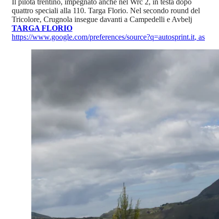
Il pilota trentino, impegnato anche nel Wrc 2, in testa dopo
quattro speciali alla 110. Targa Florio. Nel secondo round del
Tricolore, Crugnola insegue davanti a Campedelli e Avbelj
TARGA FLORIO
https://www.google.com/preferences/source?q=autosprint.it
,
as