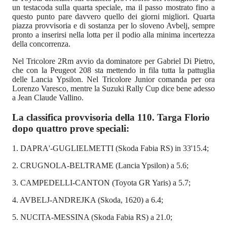
un testacoda sulla quarta speciale, ma il passo mostrato fino a
questo punto pare davvero quello dei giorni migliori. Quarta
piazza provvisoria e di sostanza per lo sloveno Avbelj, sempre
pronto a inserirsi nella lotta per il podio alla minima incertezza
della concorrenza.
Nel Tricolore 2Rm avvio da dominatore per Gabriel Di Pietro,
che con la Peugeot 208 sta mettendo in fila tutta la pattuglia
delle Lancia Ypsilon. Nel Tricolore Junior comanda per ora
Lorenzo Varesco, mentre la Suzuki Rally Cup dice bene adesso
a Jean Claude Vallino.
La classifica provvisoria della 110. Targa Florio
dopo quattro prove speciali:
1. DAPRA'-GUGLIELMETTI (Skoda Fabia RS) in 33'15.4;
2. CRUGNOLA-BELTRAME (Lancia Ypsilon) a 5.6;
3. CAMPEDELLI-CANTON (Toyota GR Yaris) a 5.7;
4. AVBELJ-ANDREJKA (Skoda, 1620) a 6.4;
5. NUCITA-MESSINA (Skoda Fabia RS) a 21.0;