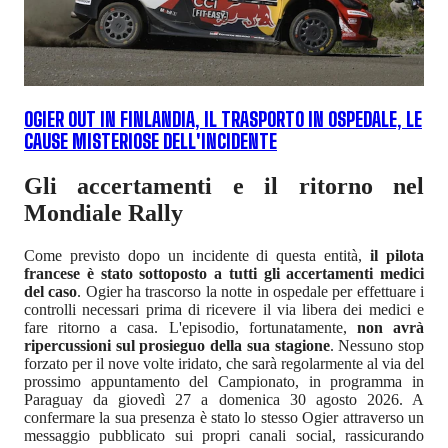
OGIER OUT IN FINLANDIA, IL TRASPORTO IN OSPEDALE, LE
CAUSE MISTERIOSE DELL'INCIDENTE
Gli accertamenti e il ritorno nel
Mondiale Rally
Come previsto dopo un incidente di questa entità,
il pilota
francese è stato sottoposto a tutti gli accertamenti medici
del caso
. Ogier ha trascorso la notte in ospedale per effettuare i
controlli necessari prima di ricevere il via libera dei medici e
fare ritorno a casa. L'episodio, fortunatamente,
non avrà
ripercussioni sul prosieguo della sua stagione
. Nessuno stop
forzato per il nove volte iridato, che sarà regolarmente al via del
prossimo appuntamento del Campionato, in programma in
Paraguay da giovedì 27 a domenica 30 agosto 2026. A
confermare la sua presenza è stato lo stesso Ogier attraverso un
messaggio pubblicato sui propri canali social, rassicurando