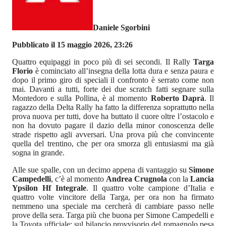
Daniele Sgorbini
Pubblicato il 15 maggio 2026, 23:26
Quattro equipaggi in poco più di sei secondi. Il Rally
Targa
Florio
è cominciato all’insegna della lotta dura e senza paura e
dopo il primo giro di speciali il confronto è serrato come non
mai. Davanti a tutti, forte dei due scratch fatti segnare sulla
Montedoro e sulla Pollina, è al momento
Roberto Daprà
. Il
ragazzo della Delta Rally ha fatto la differenza soprattutto nella
prova nuova per tutti, dove ha buttato il cuore oltre l’ostacolo e
non ha dovuto pagare il dazio della minor conoscenza delle
strade rispetto agli avversari. Una prova più che convincente
quella del trentino, che per ora smorza gli entusiasmi ma già
sogna in grande.
Alle sue spalle, con un decimo appena di vantaggio su
Simone
Campedelli
, c’è al momento
Andrea Crugnola
con la
Lancia
Ypsilon Hf Integrale
. Il quattro volte campione d’Italia e
quattro volte vincitore della Targa, per ora non ha firmato
nemmeno una speciale ma cercherà di cambiare passo nelle
prove della sera. Targa più che buona per Simone Campedelli e
la Toyota ufficiale: sul bilancio provvisorio del romagnolo pesa