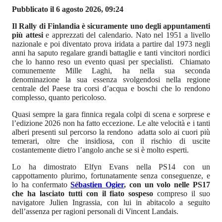
Pubblicato il 6 agosto 2026, 09:24
Il Rally di Finlandia è sicuramente uno degli appuntamenti
più attesi
e apprezzati del calendario. Nato nel 1951 a livello
nazionale e poi diventato prova iridata a partire dal 1973 negli
anni ha saputo regalare grandi battaglie e tanti vincitori nordici
che lo hanno reso un evento quasi per specialisti. Chiamato
comunemente Mille Laghi, ha nella sua seconda
denominazione la sua essenza svolgendosi nella regione
centrale del Paese tra corsi d’acqua e boschi che lo rendono
complesso, quanto pericoloso.
Quasi sempre la gara finnica regala colpi di scena e sorprese e
l’edizione 2026 non ha fatto eccezione. Le alte velocità e i tanti
alberi presenti sul percorso la rendono adatta solo ai cuori più
temerari, oltre che insidiosa, con il rischio di uscite
costantemente dietro l’angolo anche se si è molto esperti.
Lo ha dimostrato Elfyn Evans nella PS14 con un
cappottamento plurimo, fortunatamente senza conseguenze, e
lo ha confermato
Sébastien Ogier
, con un volo nelle PS17
che ha lasciato tutti con il fiato sospeso
compreso il suo
navigatore Julien Ingrassia, con lui in abitacolo a seguito
dell’assenza per ragioni personali di Vincent Landais.