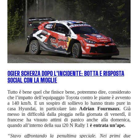
OGIER SCHERZA DOPO L'INCIDENTE: BOTTA E RISPOSTA
SOCIAL CON LA MOGLIE
Tutto è bene quel che finisce bene, potremmo dire, considerato
che l’impatto dell’equipaggio Toyota contro le piante è avvento
a 140 km/h. E un sospiro di sollievo lo hanno tirato pure in
casa Hyundai, in particolare lato
Adrian Fourmaux
. Già
messo in difficoltà dalla pioggia nella giornata di venerdì, il
francese ha vissuto attimi di panico anche alla domenica,
quando all’interno della sua i20 N Rally 1
è entrata un’ape.
“Stavo affrontando la penultima speciale. Nei primi due