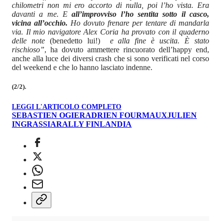
chilometri non mi ero accorto di nulla, poi l’ho vista. Era
davanti a me. E
all’improvviso l’ho sentita sotto il casco,
vicina all’occhio.
Ho dovuto frenare per tentare di mandarla
via. Il mio navigatore Alex Coria ha provato con il quaderno
delle note
(benedetto lui!)
e alla fine è uscita. È stato
rischioso”
, ha dovuto ammettere rincuorato dell’happy end,
anche alla luce dei diversi crash che si sono verificati nel corso
del weekend e che lo hanno lasciato indenne.
(2/2).
LEGGI L'ARTICOLO COMPLETO
SEBASTIEN OGIER
ADRIEN FOURMAUX
JULIEN
INGRASSIA
RALLY FINLANDIA