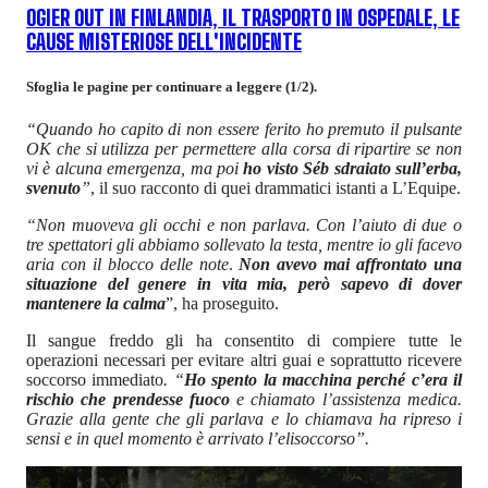
OGIER OUT IN FINLANDIA, IL TRASPORTO IN OSPEDALE, LE
CAUSE MISTERIOSE DELL'INCIDENTE
Sfoglia le pagine per continuare a leggere (1/2).
“Quando ho capito di non essere ferito ho premuto il pulsante
OK che si utilizza per permettere alla corsa di ripartire se non
vi è alcuna emergenza, ma poi
ho visto Séb sdraiato sull’erba,
svenuto
”
, il suo racconto di quei drammatici istanti a L’Equipe.
“Non muoveva gli occhi e non parlava. Con l’aiuto di due o
tre spettatori gli abbiamo sollevato la testa, mentre io gli facevo
aria con il blocco delle note
.
Non avevo mai affrontato una
situazione del genere in vita mia, però sapevo di dover
mantenere la calma
”, ha proseguito.
Il sangue freddo gli ha consentito di compiere tutte le
operazioni necessari per evitare altri guai e soprattutto ricevere
soccorso immediato
. “
Ho spento la macchina perché c’era il
rischio che prendesse fuoco
e chiamato l’assistenza medica.
Grazie alla gente che gli parlava e lo chiamava ha ripreso i
sensi e in quel momento è arrivato l’elisoccorso”.