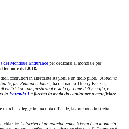
ina del Mondiale Endurance
per dedicarsi al mondiale per
al termine del 2018
.
li costruttori in altrettante stagioni e un titolo piloti.
"Abbiamo
stabile, per Renault e.dams"
, ha dichiarato Thierry Koskas,
 elettrici ad alte prestazioni e sulla gestione dell’energia, e i
ivi in
Formula 1
e faremo in modo da continuare a beneficiare
 marchi, si legge in una nota ufficiale, lavoreranno in stretta
 dichiarato:
“L’arrivo di un marchio come Nissan è un momento
mostra quanto sia effettiva la rivoluzione elettrica. Il Giappone è