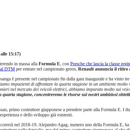
alle 15:17)
derendo in massa alla
Formula E
, con
Porsche che lascia la classe reg
a al DTM
per entrare nel campionato green,
Renault annuncia il ritiro 
nga è presente nel campionato fin dalla gara inaugurale e ha vinto tre tito
iamo impazienti di affrontare la quarta stagione in un ambiente molto 
ieri nel mercato dei veicoli elettrici, abbiamo imparato molto sui veicoli
 quarta stagione, concentreremo le risorse sui nostri ambiziosi obiett
issan, primo costruttore giapponese a prendere parte alla Formula E. I due
esperienza e dello sviluppo già esistenti.
si correrà nel 2018-19. Alejandro Agag, numero uno della Formula E, ha
ostruttore nella famiglia, ma del primo costruttore giapponese, il che di