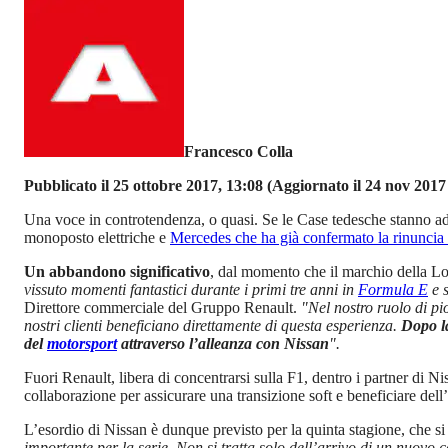
Francesco Colla
Pubblicato il 25 ottobre 2017, 13:08
(Aggiornato il 24 nov 2017 
Una voce in controtendenza, o quasi. Se le Case tedesche stanno a
monoposto elettriche e
Mercedes che ha già confermato la rinunci
Un abbandono significativo
, dal momento che il marchio della Losa
vissuto momenti fantastici durante i primi tre anni in
Formula E
e s
Direttore commerciale del Gruppo Renault.
"Nel nostro ruolo di pion
nostri clienti beneficiano direttamente di questa esperienza.
Dopo la
del
motorsport
attraverso l’alleanza con Nissan
".
Fuori Renault, libera di concentrarsi sulla F1, dentro i partner di N
collaborazione per assicurare una transizione soft e beneficiare dell’
L’esordio di Nissan è dunque previsto per la quinta stagione, che 
importante per la serie. Non si tratta solo dell’arrivo di un nuovo c