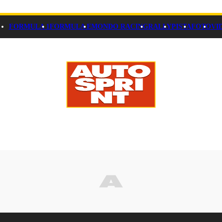
FORMULA 1
FORMULA E
MONDO RACING
RALLY
PISTA
FOTO
VI