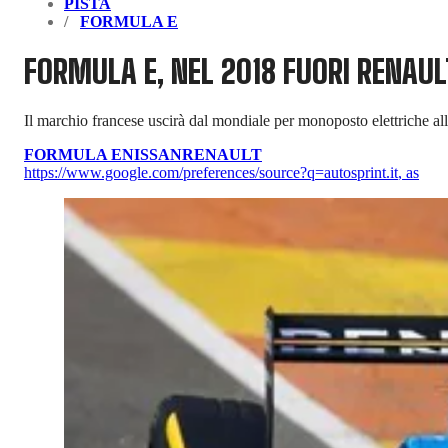
PISTA
FORMULA E
FORMULA E, NEL 2018 FUORI RENAU
Il marchio francese uscirà dal mondiale per monoposto elettriche alla
FORMULA E
NISSAN
RENAULT
https://www.google.com/preferences/source?q=autosprint.it
,
as