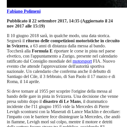
Fabiano Polimeni
Pubblicato il 22 settembre 2017, 14:35
(Aggiornato il 24
nov 2017 alle 15:19)
Il 10 giugno 2018 sarà, in qualche modo, una data storica.
Segnerà il
ritorno delle competizioni motoristiche in circuito
in Svizzera
, a 63 anni di distanza dalla messa al bando.
Toccherà alla
Formula E
riportare le corse in pista nel paese
elvetico, con l'appuntamento a Zurigo, presente nel calendario
ratificato dal Consiglio mondiale del
motorsport
FIA. Nuovo
evento che attende l'approvazione dell'autorità sportiva
nazionale. Un calendario che conferma anche il debutto di
Santiago del Cile, il 3 febbraio, di San Paolo il 17 marzo e di
Roma, il 14 aprile.
Si deve tornare al 1955 per scoprire l'origine della messa al
bando delle gare in pista in Svizzera. Una decisione che venne
presa subito dopo il
disastro di Le Mans
, il drammatico
incidente che l'11 giugno 1955 vide la Mercedes di Pierre
Levigh scontrarsi con la Maserati di Lance Macklin e decollare:
l'impatto con le barriere fece disintegrare la Mercedes, che andò
in fiamme, Levigh morì sul colpo, mentre il motore e detriti
della vettura fecero strage tra il pubblico, uccidendo 83