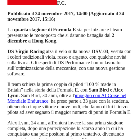
F.C.
Pubblicato il 24 novembre 2017, 14:00
(Aggiornato il 24
novembre 2017, 15:16)
La
quarta stagione di Formula E
sta per iniziare e i team
presentano le monoposto che si daranno battaglia dal
2
dicembre a Hong Kong
.
DS Virgin Racing
alza il velo sulla nuova
DSV-03
, vestita con
i colori tradizionali viola, rosso e argento, con qualche novità
sulla livrea. Gli esperti di DS Performance hanno lavorato
sull’ottimizzazione della meccanica, con una nuova gestione
software.
Il team schiera la prima coppia di piloti “100 % made in
Britain” nella storia della Formula E, con
Sam Bird e Alex
Lynn
. Sam Bird, 30 anni, oltre all'
impegno con Af Corse nel
Mondiale Endurance
, ha preso parte a 33 gare con la scuderia,
ottenendo cinque vittorie e nove podi, che fanno di lui il terzo
pilota ad aver segnato il maggior numero di punti in Formula E.
Alex Lynn, 24 anni, affronterà invece la sua prima stagione
completa, dopo una partecipazione lo scorso anno in cui ha
conquistato una pole position al primo tentativo, diventando