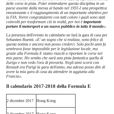
delle corse in pista. Poter reintrodurre questa disciplina in un
paese assente dalla messa al bando nel 1955 è una prospettiva
emozionante e il raggiungimento di un importante obiettivo per
la FIA. Vorrei congratularmi con tutti coloro i quali sono stati
coinvolti per trasformare ciò in realtà, per noi è
importante
portare il motorsport a un nuovo pubblico in tutto il mondo
»
.
La presenza dell'evento in calendario ne farà la gara di casa per
Sebastien Buemi:
«E' un sogno che si realizza, sono felice di
questa notizia e ancora non posso crederci. Solo pochi anni fa
sembrava fosse impossibile per le legislazione locale, ma
grazie alla Formula E siamo riusciti a riportare le corse nel
mio paese. Ho sentito che sarà una pista fantastica quella di
Zurigo e non vedo l'ora di provarla. Negli anni scorsi con
Renault era Parigi la gara dell'anno, ma adesso posso dire di
avere la mia gara di casa da attendere in aggiunta alla
Francia»
.
Il calendario 2017-2018 della Formula E
2 dicembre 2017
Hong Kong
3 dicembre 2017
Hong Kong