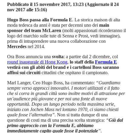
Pubblicato il 15 novembre 2017, 13:23
(Aggiornato il 24
nov 2017 alle 15:16)
Hugo Boss passa alla Formula E
. La storica maison di alta
moda tedesca da anni è stata per decenni uno dei
main
sponsor del team McLaren
(molti appassionati ricorderanno il
logo del marchio sulle tute di Senna e Prost, vedi immagine),
prima di intraprendere una nuova collaborazione con
Mercedes
nel 2014.
Ora Boss annuncia una
svolta
: a partire dal 2 dicembre, col
round inaugurale di Hong Kong
,
lo staff della
Formula E
vestirà con gli abiti del brand e i cartelloni Boss saranno
affissi sui circuiti
cittadini che ospitano il campionato.
Marl Langer, Ceo Hugo Boss, ha commentato:
“Guardiamo
sempre verso approcci innovativi. I motori utilizzati e il fatto
che si corra in grandi città sono inoltre motivi di attrazione per
un’audience più giovane e per noi una fonte di nuove
opportunità. Dopo un lungo periodo nella massima serie,
iniziato con Jochen Mass nel lontano 1970, ci siamo chiesti
quale fosse l’alternativa”.
Non si tratta dunque di una
questione di costi ma di una precisa scelta strategica:
“
Già dal
primo approccio con la Formula E, abbiamo
immediatamente capito quale fosse il potenziale
”.