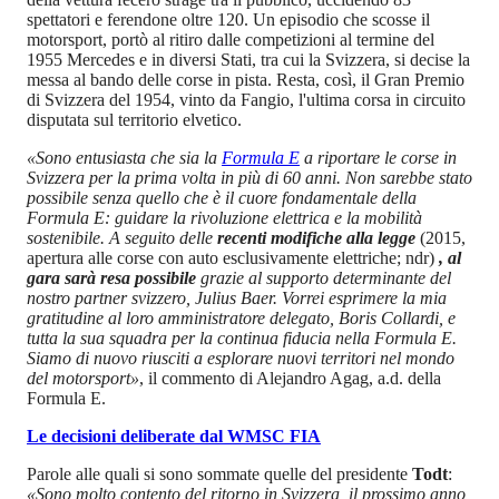
spettatori e ferendone oltre 120. Un episodio che scosse il
motorsport, portò al ritiro dalle competizioni al termine del
1955 Mercedes e in diversi Stati, tra cui la Svizzera, si decise la
messa al bando delle corse in pista. Resta, così, il Gran Premio
di Svizzera del 1954, vinto da Fangio, l'ultima corsa in circuito
disputata sul territorio elvetico.
«Sono entusiasta che sia la
Formula E
a riportare le corse in
Svizzera per la prima volta in più di 60 anni. Non sarebbe stato
possibile senza quello che è il cuore fondamentale della
Formula E: guidare la rivoluzione elettrica e la mobilità
sostenibile. A seguito delle
recenti modifiche alla legge
(2015,
apertura alle corse con auto esclusivamente elettriche; ndr)
, al
gara sarà resa possibile
grazie al supporto determinante del
nostro partner svizzero, Julius Baer. Vorrei esprimere la mia
gratitudine al loro amministratore delegato, Boris Collardi, e
tutta la sua squadra per la continua fiducia nella Formula E.
Siamo di nuovo riusciti a esplorare nuovi territori nel mondo
del motorsport»
, il commento di Alejandro Agag, a.d. della
Formula E.
Le decisioni deliberate dal WMSC FIA
Parole alle quali si sono sommate quelle del presidente
Todt
:
«Sono molto contento del ritorno in Svizzera, il prossimo anno,