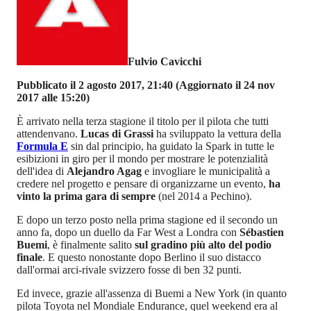
Fulvio Cavicchi
Pubblicato il 2 agosto 2017, 21:40
(Aggiornato il 24 nov
2017 alle 15:20)
È arrivato nella terza stagione il titolo per il pilota che tutti
attendenvano.
Lucas di Grassi
ha sviluppato la vettura della
Formula E
sin dal principio, ha guidato la Spark in tutte le
esibizioni in giro per il mondo per mostrare le potenzialità
dell'idea di
Alejandro Agag
e invogliare le municipalità a
credere nel progetto e pensare di organizzarne un evento,
ha
vinto la prima gara di sempre
(nel 2014 a Pechino).
E dopo un terzo posto nella prima stagione ed il secondo un
anno fa, dopo un duello da Far West a Londra con
Sébastien
Buemi
, è finalmente salito
sul gradino più alto del podio
finale
. E questo nonostante dopo Berlino il suo distacco
dall'ormai arci-rivale svizzero fosse di ben 32 punti.
Ed invece, grazie all'assenza di Buemi a New York (in quanto
pilota Toyota nel Mondiale Endurance, quel weekend era al