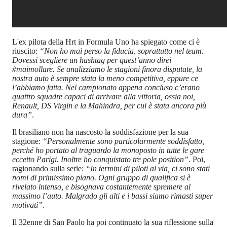
L'ex pilota della Hrt in Formula Uno ha spiegato come ci è
riuscito:
“Non ho mai perso la fiducia, soprattutto nel team.
Dovessi scegliere un hashtag per quest’anno direi
#maimollare. Se analizziamo le stagioni finora disputate, la
nostra auto è sempre stata la meno competitiva, eppure ce
l’abbiamo fatta. Nel campionato appena concluso c’erano
quattro squadre capaci di arrivare alla vittoria, ossia noi,
Renault, DS Virgin e la Mahindra, per cui è stata ancora più
dura”
.
Il brasiliano non ha nascosto la soddisfazione per la sua
stagione:
“Personalmente sono particolarmente soddisfatto,
perché ho portato al traguardo la monoposto in tutte le gare
eccetto Parigi. Inoltre ho conquistato tre pole position”
. Poi,
ragionando sulla serie:
“In termini di piloti al via, ci sono stati
nomi di primissimo piano. Ogni gruppo di qualifica si è
rivelato intenso, e bisognava costantemente spremere al
massimo l’auto. Malgrado gli alti e i bassi siamo rimasti super
motivati”
.
Il 32enne di San Paolo ha poi continuato la sua riflessione sulla