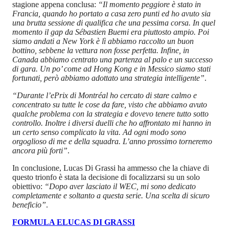
stagione appena conclusa:
“Il momento peggiore è stato in
Francia, quando ho portato a casa zero punti ed ho avuto sia
una brutta sessione di qualifica che una pessima corsa. In quel
momento il gap da Sébastien Buemi era piuttosto ampio. Poi
siamo andati a New York è lì abbiamo raccolto un buon
bottino, sebbene la vettura non fosse perfetta. Infine, in
Canada abbiamo centrato una partenza al palo e un successo
di gara. Un po’ come ad Hong Kong e in Messico siamo stati
fortunati, però abbiamo adottato una strategia intelligente”
.
“Durante l’ePrix di Montréal ho cercato di stare calmo e
concentrato su tutte le cose da fare, visto che abbiamo avuto
qualche problema con la strategia e dovevo tenere tutto sotto
controllo. Inoltre i diversi duelli che ho affrontato mi hanno in
un certo senso complicato la vita. Ad ogni modo sono
orgoglioso di me e della squadra. L’anno prossimo torneremo
ancora più forti”
.
In conclusione, Lucas Di Grassi ha ammesso che la chiave di
questo trionfo è stata la decisione di focalizzarsi su un solo
obiettivo:
“Dopo aver lasciato il WEC, mi sono dedicato
completamente e soltanto a questa serie. Una scelta di sicuro
beneficio”
.
FORMULA E
LUCAS DI GRASSI