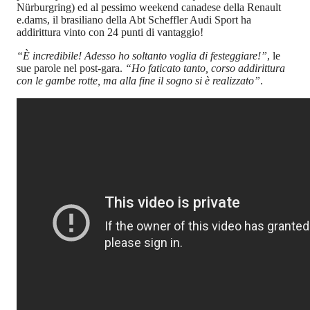
Nürburgring) ed al pessimo weekend canadese della Renault
e.dams, il brasiliano della Abt Scheffler Audi Sport ha
addirittura vinto con 24 punti di vantaggio!
“È incredibile! Adesso ho soltanto voglia di festeggiare!”
, le
sue parole nel post-gara.
“Ho faticato tanto, corso addirittura
con le gambe rotte, ma alla fine il sogno si è realizzato”
.