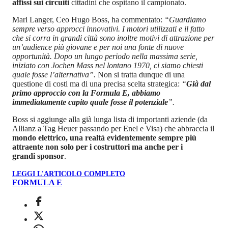
affissi sui circuiti
cittadini che ospitano il campionato.
Marl Langer, Ceo Hugo Boss, ha commentato:
“Guardiamo
sempre verso approcci innovativi. I motori utilizzati e il fatto
che si corra in grandi città sono inoltre motivi di attrazione per
un’audience più giovane e per noi una fonte di nuove
opportunità. Dopo un lungo periodo nella massima serie,
iniziato con Jochen Mass nel lontano 1970, ci siamo chiesti
quale fosse l’alternativa”.
Non si tratta dunque di una
questione di costi ma di una precisa scelta strategica:
“
Già dal
primo approccio con la Formula E, abbiamo
immediatamente capito quale fosse il potenziale
”.
Boss si aggiunge alla già lunga lista di importanti aziende (da
Allianz a Tag Heuer passando per Enel e Visa) che abbraccia il
mondo elettrico, una realtà evidentemente sempre più
attraente non solo per i costruttori ma anche per i
grandi sponsor
.
LEGGI L'ARTICOLO COMPLETO
FORMULA E