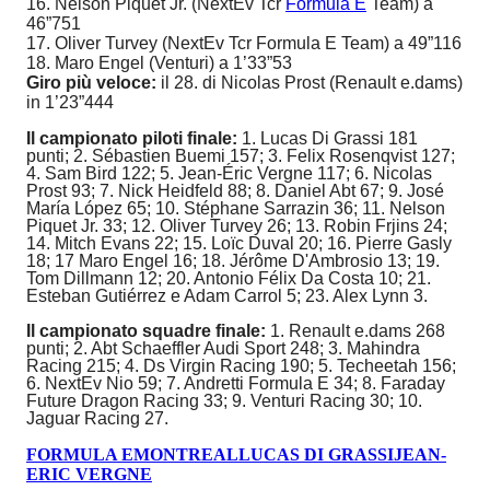
16. Nelson Piquet Jr. (NextEv Tcr
Formula E
Team) a
46”751
17. Oliver Turvey (NextEv Tcr Formula E Team) a 49”116
18. Maro Engel (Venturi) a 1’33”53
Giro più veloce:
il 28. di Nicolas Prost (Renault e.dams)
in 1’23”444
Il campionato piloti finale:
1. Lucas Di Grassi 181
punti; 2. Sébastien Buemi 157; 3. Felix Rosenqvist 127;
4. Sam Bird 122; 5. Jean-Éric Vergne 117; 6. Nicolas
Prost 93; 7. Nick Heidfeld 88; 8. Daniel Abt 67; 9. José
María López 65; 10. Stéphane Sarrazin 36; 11. Nelson
Piquet Jr. 33; 12. Oliver Turvey 26; 13. Robin Frjins 24;
14. Mitch Evans 22; 15. Loïc Duval 20; 16. Pierre Gasly
18; 17 Maro Engel 16; 18. Jérôme D'Ambrosio 13; 19.
Tom Dillmann 12; 20. Antonio Félix Da Costa 10; 21.
Esteban Gutiérrez e Adam Carrol 5; 23. Alex Lynn 3.
Il campionato squadre finale:
1. Renault e.dams 268
punti; 2. Abt Schaeffler Audi Sport 248; 3. Mahindra
Racing 215; 4. Ds Virgin Racing 190; 5. Techeetah 156;
6. NextEv Nio 59; 7. Andretti Formula E 34; 8. Faraday
Future Dragon Racing 33; 9. Venturi Racing 30; 10.
Jaguar Racing 27.
FORMULA E
MONTREAL
LUCAS DI GRASSI
JEAN-
ERIC VERGNE