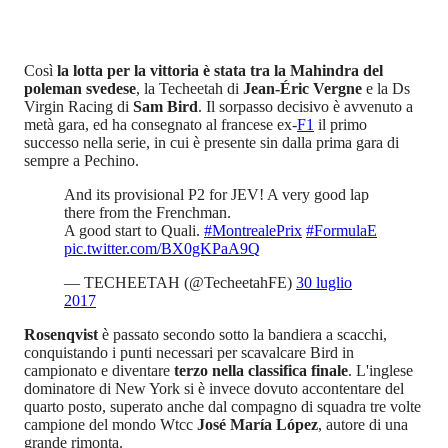
Così
la lotta per la vittoria è stata tra la Mahindra del
poleman svedese
, la Techeetah di
Jean-Éric Vergne
e la Ds
Virgin Racing di
Sam Bird
. Il sorpasso decisivo è avvenuto a
metà gara, ed ha consegnato al francese ex-
F1
il primo
successo nella serie, in cui è presente sin dalla prima gara di
sempre a Pechino.
And its provisional P2 for JEV! A very good lap
there from the Frenchman.
A good start to Quali.
#MontrealePrix
#FormulaE
pic.twitter.com/BX0gKPaA9Q
— TECHEETAH (@TecheetahFE)
30 luglio
2017
Rosenqvist
è passato secondo sotto la bandiera a scacchi,
conquistando i punti necessari per scavalcare Bird in
campionato e diventare
terzo nella classifica finale
. L'inglese
dominatore di New York si è invece dovuto accontentare del
quarto posto, superato anche dal compagno di squadra tre volte
campione del mondo Wtcc
José María López
, autore di una
grande rimonta.