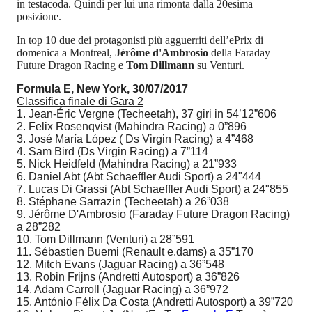
in testacoda. Quindi per lui una rimonta dalla 20esima
posizione.
In top 10 due dei protagonisti più agguerriti dell’ePrix di
domenica a Montreal,
Jérôme d'Ambrosio
della Faraday
Future Dragon Racing e
Tom Dillmann
su Venturi.
Formula E, New York, 30/07/2017
Classifica finale di Gara 2
1. Jean-Éric Vergne (Techeetah), 37 giri in 54’12”606
2. Felix Rosenqvist (Mahindra Racing) a 0”896
3. José María López ( Ds Virgin Racing) a 4”468
4. Sam Bird (Ds Virgin Racing) a 7”114
5. Nick Heidfeld (Mahindra Racing) a 21”933
6. Daniel Abt (Abt Schaeffler Audi Sport) a 24"444
7. Lucas Di Grassi (Abt Schaeffler Audi Sport) a 24"855
8. Stéphane Sarrazin (Techeetah) a 26”038
9. Jérôme D'Ambrosio (Faraday Future Dragon Racing)
a 28”282
10. Tom Dillmann (Venturi) a 28”591
11. Sébastien Buemi (Renault e.dams) a 35”170
12. Mitch Evans (Jaguar Racing) a 36”548
13. Robin Frijns (Andretti Autosport) a 36”826
14. Adam Carroll (Jaguar Racing) a 36”972
15. António Félix Da Costa (Andretti Autosport) a 39”720