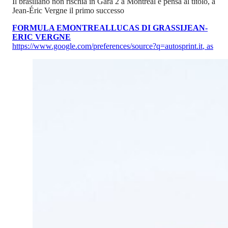
Il brasiliano non rischia in Gara 2 a Montreal e pensa al titolo, a
Jean-Éric Vergne il primo successo
FORMULA E
MONTREAL
LUCAS DI GRASSI
JEAN-
ERIC VERGNE
https://www.google.com/preferences/source?q=autosprint.it
,
as