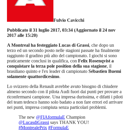
Fulvio Cavicchi
Pubblicato il 31 luglio 2017, 03:34
(Aggiornato il 24 nov
2017 alle 15:20)
A Montreal ha festeggiato Lucas di Grassi
, che dopo un
terzo ed un secondo posto nelle stagioni passate ha finalmente
raggiunto il gradino più alto del campionato. I giochi si sono
praticamente conclusi in qualifica, con
Felix Rosenqvist a
conquistare la terza pole position della sua stagione
, il
brasiliano quinto e l'ex leader di campionato
Sébastien Buemi
solamente quattordicesimo
.
Lo svizzero della Renault avrebbe avuto bisogno di chiudere
almeno secondo con il pilota Audi fuori dai punti per provare a
riconfermarsi campione. Una impresa durissima, e difatti i piloti
del team tedesco hanno solo badato a non fare errori ed arrivare
nei punti, impresa compiuta senza particolari problemi.
The new
@FIAformulaE
Champion
@LucasdiGrassi
says THANK YOU!
#MontrealePrix
#FormulaE