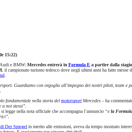
le 15:22)
 di Audi e BMW:
Mercedes entrerà in
Formula E
a partire dalla stagi
M
, il campionato turismo tedesco dove negli ultimi anni ha fatto messe di 
end
.
sport. Guardiamo con orgoglio all’impegno dei nostri piloti, team e 
.
lo fondamentale nella storia del
motorsport
Mercedes
– ha commenta
e a noi stessi”.
si legge nella nota ufficiale che accompagna l’annuncio
“e
la Formula 
rici”.
 di Der Spiegel
in merito alle emissioni, aveva da tempo mostrato interes
o futuro. E ovviamente per vincere altri titoli.