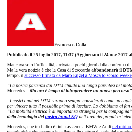
Francesco Colla
Pubblicato il 25 luglio 2017, 11:37
(Aggiornato il 24 nov 2017 al
Mancava solo l’ufficialità, arrivata a pochi giorni dalla conferma
Ma la vera notizia è che la Casa di Stoccarda
abbandonerà il DT
tempo, il
successo firmato da Maro Engel a Mosca lo scorso week
“La nostra partenza dal DTM chiude una lunga parentesi nel motor
Mercedes –
Ma ora è tempo di intraprendere un nuovo percorso
”
“I nostri anni nel DTM saranno sempre considerati come un capito
per vincere tutto il possibile prima di lasciare. Lo dobbiamo ai fan 
“La mobilità elettrica è di importanza strategia per la compagnia”
della tecnologia del
nostro brand EQ
nell’area dei propulsori elett
Mercedes, che tra l’altro è finita assieme a BMW e Audi
nel mirino
tecnologiche che saranno installate sulle vetture di serie del prossim