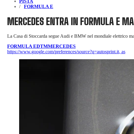
PISTA
FORMULA E
MERCEDES ENTRA IN FORMULA E MA 
La Casa di Stoccarda segue Audi e BMW nel mondiale elettrico ma
FORMULA E
DTM
MERCEDES
https://www.google.com/preferences/source?q=autosprint.it
,
as