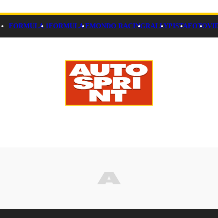
FORMULA 1
FORMULA E
MONDO RACING
RALLY
PISTA
FOTO
VI