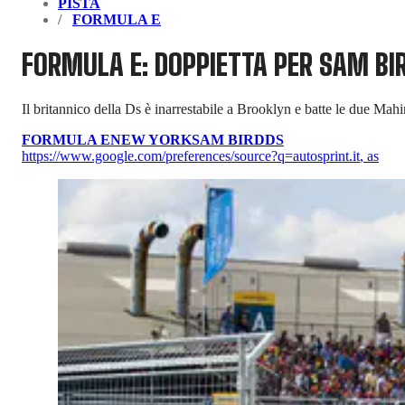
PISTA
FORMULA E
FORMULA E: DOPPIETTA PER SAM BI
Il britannico della Ds è inarrestabile a Brooklyn e batte le due Mah
FORMULA E
NEW YORK
SAM BIRD
DS
https://www.google.com/preferences/source?q=autosprint.it
,
as