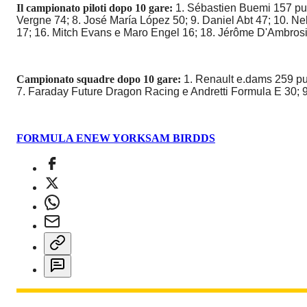
Il campionato piloti dopo 10 gare:
1. Sébastien Buemi 157 punt
Vergne 74; 8. José María López 50; 9. Daniel Abt 47; 10. Nel
17; 16. Mitch Evans e Maro Engel 16; 18. Jérôme D'Ambrosio
Campionato squadre dopo 10 gare:
1. Renault e.dams 259 pun
7. Faraday Future Dragon Racing e Andretti Formula E 30; 9
FORMULA E
NEW YORK
SAM BIRD
DS