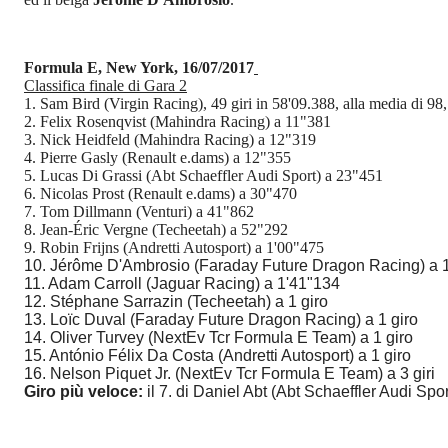
Formula E, New York, 16/07/2017
Classifica finale di Gara 2
1. Sam Bird (Virgin Racing), 49 giri in 58'09.388, alla media di 98
2. Felix Rosenqvist (Mahindra Racing) a 11"381
3. Nick Heidfeld (Mahindra Racing) a 12"319
4. Pierre Gasly (Renault e.dams) a 12"355
5. Lucas Di Grassi (Abt Schaeffler Audi Sport) a 23"451
6. Nicolas Prost (Renault e.dams) a 30"470
7. Tom Dillmann (Venturi) a 41"862
8. Jean-Éric Vergne (Techeetah) a 52"292
9. Robin Frijns (Andretti Autosport) a 1'00"475
10. Jérôme D'Ambrosio (Faraday Future Dragon Racing) a 
11. Adam Carroll (Jaguar Racing) a 1'41"134
12. Stéphane Sarrazin (Techeetah) a 1 giro
13. Loïc Duval (Faraday Future Dragon Racing) a 1 giro
14. Oliver Turvey (NextEv Tcr Formula E Team) a 1 giro
15. António Félix Da Costa (Andretti Autosport) a 1 giro
16. Nelson Piquet Jr. (NextEv Tcr Formula E Team) a 3 giri
Giro più veloce:
il 7. di Daniel Abt (Abt Schaeffler Audi Spor