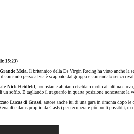
le 15:23)
a Grande Mela.
Il britannico della Ds Virgin Racing ha vinto anche la 
o il comando perso al via è scappato dal gruppo e comandato senza rivali
st
e
Nick Heidfeld
, nonostante abbiano rischiato molto all'ultima curva
 un soffio. E tagliando il traguardo in quarta posizione nonostante la ve
azzato
Lucas di Grassi
, autore anche lui di una gara in rimonta dopo le d
a Renault e.dams proprio da Gasly) per recuperare più punti possibili, ma