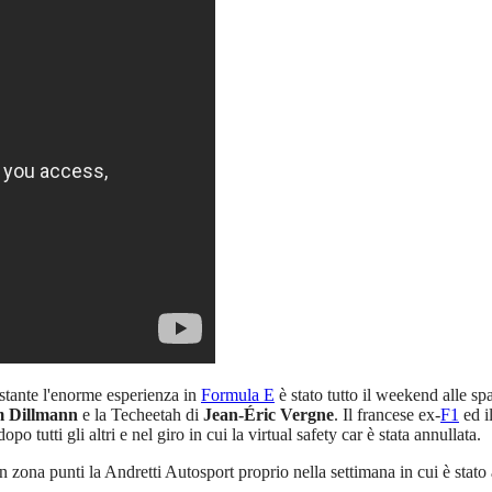
stante l'enorme esperienza in
Formula E
è stato tutto il weekend alle 
 Dillmann
e la Techeetah di
Jean-Éric Vergne
. Il francese ex-
F1
ed i
po tutti gli altri e nel giro in cui la virtual safety car è stata annullata.
 in zona punti la Andretti Autosport proprio nella settimana in cui è sta