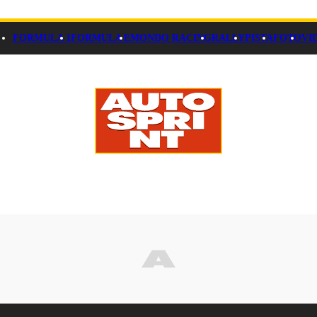
FORMULA 1
FORMULA E
MONDO RACING
RALLY
PISTA
FOTO
VI