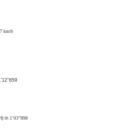
,7 km/h
1'12"659
t) in
1’03”898