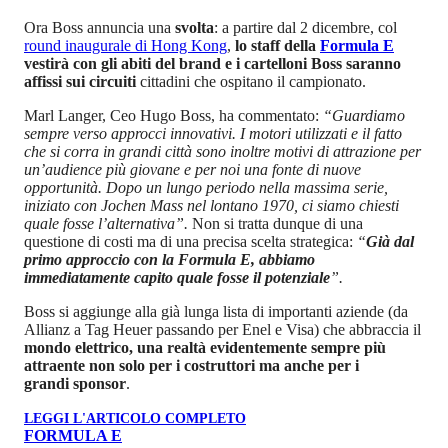
Ora Boss annuncia una
svolta
: a partire dal 2 dicembre, col
round inaugurale di Hong Kong
,
lo staff della
Formula E
vestirà con gli abiti del brand e i cartelloni Boss saranno
affissi sui circuiti
cittadini che ospitano il campionato.
Marl Langer, Ceo Hugo Boss, ha commentato:
“Guardiamo
sempre verso approcci innovativi. I motori utilizzati e il fatto
che si corra in grandi città sono inoltre motivi di attrazione per
un’audience più giovane e per noi una fonte di nuove
opportunità. Dopo un lungo periodo nella massima serie,
iniziato con Jochen Mass nel lontano 1970, ci siamo chiesti
quale fosse l’alternativa”.
Non si tratta dunque di una
questione di costi ma di una precisa scelta strategica:
“
Già dal
primo approccio con la Formula E, abbiamo
immediatamente capito quale fosse il potenziale
”.
Boss si aggiunge alla già lunga lista di importanti aziende (da
Allianz a Tag Heuer passando per Enel e Visa) che abbraccia il
mondo elettrico, una realtà evidentemente sempre più
attraente non solo per i costruttori ma anche per i
grandi sponsor
.
LEGGI L'ARTICOLO COMPLETO
FORMULA E