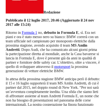
Redazione
Pubblicato il 12 luglio 2017, 20:46
(Aggiornato il 24 nov
2017 alle 15:24)
Ritorno in
Formula 1
no,
debutto in Formula E
, sì. Era nei
piani e ora è stato messo nero su bianco: BMW correrà con un
team ufficiale nel campionato per monoposto elettriche dalla
prossima stagione, avendo acquisito il team
MS Amlin
Andretti
. Dopo Audi, che ha comunicato alcuni giorni prima
la partecipazione diretta al mondiale, anche la Casa bavarese si
lancia in Formula E, dove è presente già da anni in qualità di
partner e fornitore delle safety car. L'obiettivo, oltre a vincere, è
quello di sviluppare attraverso il
motorsport
la prossima
generazione di vetture elettriche BMW.
In attesa della prossima stagione BMW anticipa però il debutto:
il 15 e 16 luglio supporterà il team MS Amlin Andretti, di cui è
partner dal 2015, nel doppio round di New York. “Per noi sarà
un’avventura completamente inedita. Una sfida che siamo lieti
di affrontare assieme al team Andretti Formula E, un nome che
non ha bisogno di presentazioni nel panorama delle corse
internazionali. La nostra cooperazione ha finora funzionato