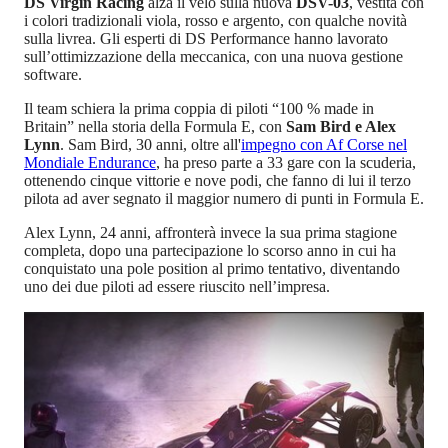
DS Virgin Racing
alza il velo sulla nuova
DSV-03
, vestita con
i colori tradizionali viola, rosso e argento, con qualche novità
sulla livrea. Gli esperti di DS Performance hanno lavorato
sull’ottimizzazione della meccanica, con una nuova gestione
software.
Il team schiera la prima coppia di piloti “100 % made in
Britain” nella storia della Formula E, con
Sam Bird e Alex
Lynn
. Sam Bird, 30 anni, oltre all'
impegno con Af Corse nel
Mondiale Endurance
, ha preso parte a 33 gare con la scuderia,
ottenendo cinque vittorie e nove podi, che fanno di lui il terzo
pilota ad aver segnato il maggior numero di punti in Formula E.
Alex Lynn, 24 anni, affronterà invece la sua prima stagione
completa, dopo una partecipazione lo scorso anno in cui ha
conquistato una pole position al primo tentativo, diventando
uno dei due piloti ad essere riuscito nell’impresa.