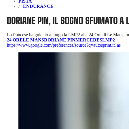
PISTA
ENDURANCE
DORIANE PIN, IL SOGNO SFUMATO A
La francese ha guidato a lungo la LMP2 alla 24 Ore di Le Mans, ma
24 ORE
LE MANS
DORIANE PIN
MERCEDES
LMP2
https://www.google.com/preferences/source?q=autosprint.it
,
as