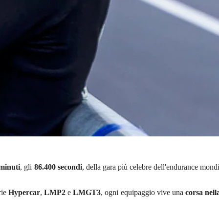
minuti
, gli
86.400 secondi
, della gara più celebre dell'endurance mond
rie
Hypercar
,
LMP2
e
LMGT3
, ogni equipaggio vive una
corsa nell