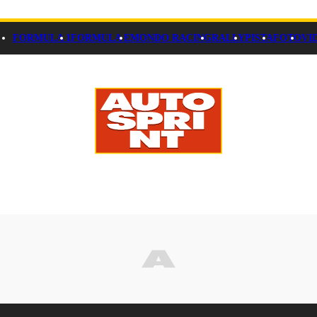
FORMULA 1
FORMULA E
MONDO RACING
RALLY
PISTA
FOTO
VI