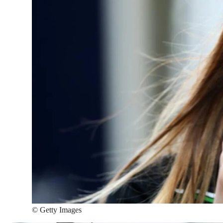
©
Getty Images