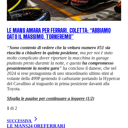
LE MANS AMARA PER FERRARI. COLETTA: “ABBIAMO
DATO IL MASSIMO, TORNEREMO”
“
Sono contento di vedere che la vettura numero #51 sia
riuscita a chiudere in quinta posizione
, ma per noi è stato
molto complicato dover riportare la macchina in garage
piuttosto presto durante la notte, e questo
ha compromesso
pesantemente la nostra gara
”
ha concluso il danese, che nel
2024 si rese protagonista di uno straordinario ultimo stint al
volante della 499P gestendo il carburante portando la Hypercar
del Cavallino al traguardo in prima posizione davanti alla
Toyota.
Sfoglia le pagine per continuare a leggere (1/2)
1
di
2
SUCCESSIVA
LE MANS
24 ORE
FERRARI