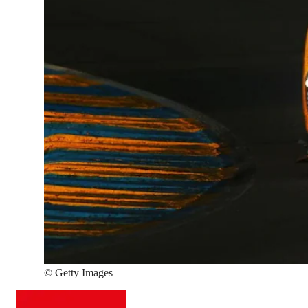
©
Getty Images